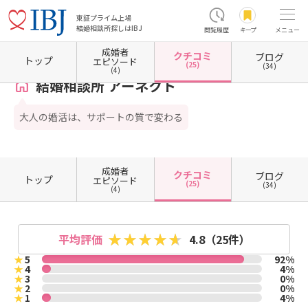
東証プライム上場
結婚相談所探しはIBJ
閲覧履歴
キープ
メニュー
成婚者
クチコミ
ブログ
ホーム
岐阜県の結婚相談所
岐阜県岐阜市
結婚相談所 アーネクト
クチコミ一覧
トップ
エピソード
(25)
(34)
(4)
結婚相談所 アーネクト
大人の婚活は、サポートの質で変わる
成婚者
クチコミ
ブログ
トップ
エピソード
(25)
(34)
(4)
平均評価
4.8
（25件）
★
5
92%
★
4
4%
★
3
0%
★
2
0%
★
1
4%