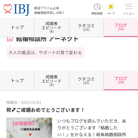
東証プライム上場
結婚相談所探しはIBJ
閲覧履歴
キープ
メニュー
成婚者
ブログ
クチコミ
ホーム
岐阜県の結婚相談所
岐阜県岐阜市
結婚相談所 アーネクト
カウンセラーブログ
トップ
エピソード
(34)
(25)
(4)
結婚相談所 アーネクト
大人の婚活は、サポートの質で変わる
成婚者
ブログ
クチコミ
トップ
エピソード
(34)
(25)
(4)
投稿日：2022/11/02
祝💕ご成婚おめでとうございます！
いつもブログを読んでいただき、あ
りがとうございます「結婚した
い！」をかなえる！岐阜結婚相談所