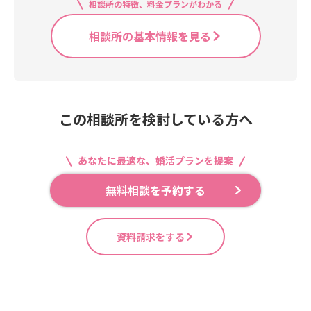
岐阜県岐阜市茜部菱野2Matchmakin
相談所の特徴、料金プランがわかる
gアーネクトTEL 058-208-2557e-m
ailinfo@a-nect.jpHP https://ww
相談所の基本情報を見る
w.a-nect.jp/ *********************
************
この相談所を検討している方へ
あなたに最適な、婚活プランを提案
無料相談を予約する
資料請求をする