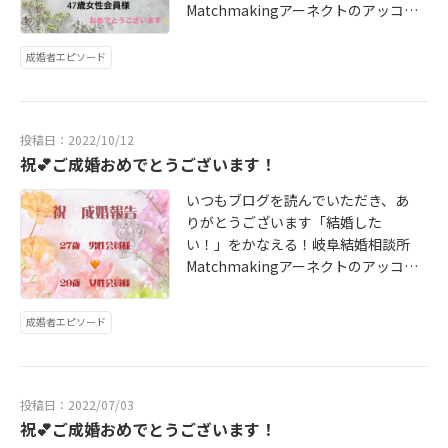
Matchmakingアーネクトのアッコ
です♪Kさん、Hさんご成婚おめでと
うございます！またお会いできるこ
成婚者エピソード
と、楽しみにしています♪2人のエピ
ソードはホームページ内「ご成婚者
様の声」から婚活が初めての方でも
投稿日：2022/10/12
安心のアットホームな結婚相談所Ma
祝💕ご成婚おめでとうございます！
tchmakingアーネクト会員様のサポ
ートには自信がありますお気軽にお
いつもブログを読んでいただき、あ
問い合わせお待ちしておりますお1人
りがとうございます「結婚した
お1人のお問合わせにしっかりと目を
い！」をかなえる！岐阜結婚相談所
通してお返事をさせていただきます
Matchmakingアーネクトのアッコ
※お電話での対応も可※無料出張カ
です♪27歳男性会員様と29歳女性会
ウンセリング対応（岐阜市、大垣
員様ご成婚おめでとうございます男
市、瑞穂市、関市、各務原市、美濃
成婚者エピソード
性がストレートに気持ちを伝えてい
加茂市など岐阜県全域、愛知県、三
く事ができたことで、成婚までいく
重県）※オンライン婚活対応（全国
ことができました詳しくは・・・ご
対応可）岐阜の婚活・婚活パーティ
成婚者様の声で↓ http://www.a-nec
ーはMatchmakingアーネクトにお
投稿日：2022/07/03
t.jp/voice 婚活が初めての方でも安
祝💕ご成婚おめでとうございます！
任せください*********************
心のアットホームな結婚相談所Matc