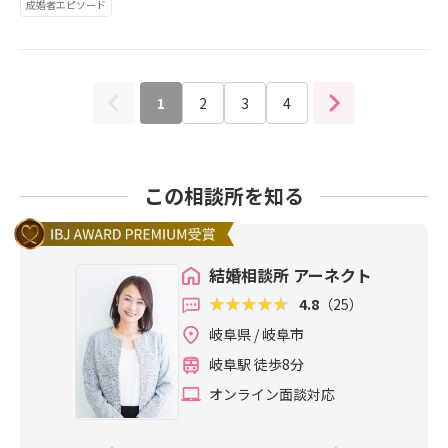
成婚者エピソード
婚です。クリスマスに向けて、プロ
ネクトにお任せください地域に密着
ポーズが続きます♡詳しくは、ご成
し安心して活動していただける結婚
婚者様の声にて↓ http://www.a-nec
相談所です***********************
t.jp/voice 婚活が初めての方でも安
**********〒500-8268岐阜県岐阜市
心のアットホームな結婚相談所Matc
1
2
3
4
茜部菱野2Matchmakingアーネクト
hmakingアーネクト会員様のサポー
TEL 058-208-2557e-mailinfo@a-
トには自信がありますお気軽にお問
nect.jpHP https://www.a-nect.jp/
い合わせお待ちしておりますお1人お
*********************************
1人のお問合わせにしっかりと目を通
この相談所を知る
してお返事をさせていただきます※
お電話での対応も可※無料出張カウ
ンセリング対応（岐阜・愛知・三
結婚相談所 アーネクト
重）※新型コロナウィルス対策！!オ
ンラインでのカウンセリング、面
4.8
（25）
談、お見合いにも対応しております
岐阜県 / 岐阜市
岐阜の婚活・婚活パーティーはMatc
hmakingアーネクトにお任せくださ
岐阜駅 徒歩8分
い地域に密着し安心して活動してい
オンライン面談対応
ただける結婚相談所です***********
*********************〒500-8268