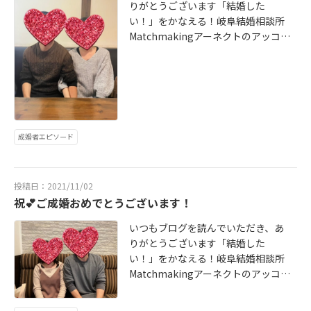
阜・愛知・三重）※新型コロナウィ
りがとうございます「結婚した
8-2557e-mailinfo@a-nect.jpHP h
ルス対策！!オンラインでのカウンセ
い！」をかなえる！岐阜結婚相談所
ttps://www.a-nect.jp/ ************
リング、面談、お見合いにも対応し
Matchmakingアーネクトのアッコ
*******************
ております岐阜の婚活・婚活パーテ
です♪バツイチ、シングルマザーの
ィーはMatchmakingアーネクトに
彼女。諦めずに、本当によく頑張っ
お任せください地域に密着し安心し
たね！いつまでも仲良くお幸せに♡
て活動していただける結婚相談所で
続きは、ご成婚者様アンケートにて
す*************************〒500
↓ http://www.a-nect.jp/voice 婚活
-8268岐阜県岐阜市茜部菱野Match
が初めての方でも安心のアットホー
成婚者エピソード
makingアーネクトTEL 058-208-25
ムな結婚相談所Matchmakingアー
57e-mailinfo@a-nect.jpHP http
ネクト会員様のサポートには自信が
s://www.a-nect.jp/ ***************
ありますお気軽にお問い合わせお待
投稿日：2021/11/02
***********
ちしておりますお1人お1人のお問合
祝💕ご成婚おめでとうございます！
わせにしっかりと目を通してお返事
をさせていただきます※お電話での
いつもブログを読んでいただき、あ
対応も可※無料出張カウンセリング
りがとうございます「結婚した
対応（岐阜・愛知・三重）※新型コ
い！」をかなえる！岐阜結婚相談所
ロナウィルス対策！!オンラインでの
Matchmakingアーネクトのアッコ
カウンセリング、面談、お見合いに
です♪今回のご成婚は、45歳男性会
も対応しております岐阜の婚活・婚
員様、40歳女性会員様自社内のご成
活パーティーはMatchmakingアー