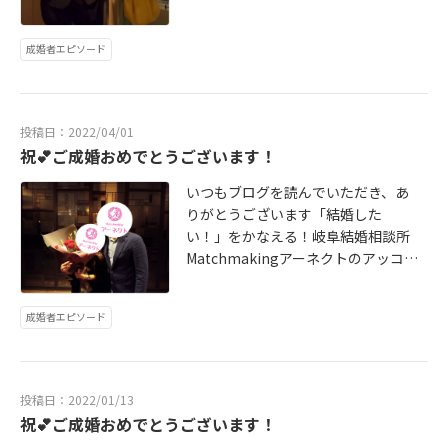
セリング対応（岐阜市、大垣市、瑞
子さんいつまでも3人、仲良く幸せに
穂市、関市、各務原市、美濃加茂市
なってくださいご成婚者様の声↓ ht
成婚者エピソード
など岐阜県全域、愛知県、三重県）
tp://www.a-nect.jp/voice 婚活が初
※新型コロナウィルス対策！!オンラ
めての方でも安心のアットホームな
インでのカウンセリング、面談、お
結婚相談所Matchmakingアーネク
見合いにも対応しております岐阜の
ト会員様のサポートには自信があり
投稿日：2022/04/01
婚活・婚活パーティーはMatchmaki
ますお気軽にお問い合わせお待ちし
祝💕ご成婚おめでとうございます！
ngアーネクトにお任せください地域
ておりますお1人お1人のお問合わせ
に密着し安心して活動できる結婚相
にしっかりと目を通してお返事をさ
いつもブログを読んでいただき、あ
談所です*************************
せていただきます※お電話での対応
りがとうございます「結婚した
*****〒500-8268岐阜県岐阜市茜部
も可※無料出張カウンセリング対応
い！」をかなえる！岐阜結婚相談所
菱野MatchmakingアーネクトTEL 0
（岐阜市、大垣市、瑞穂市、関市、
Matchmakingアーネクトのアッコ
58-208-2557e-mailinfo@a-nect.jp
各務原市、美濃加茂市など岐阜県全
です♪Rさん、この度はご成婚おめ
HP https://www.a-nect.jp/ ******
域、愛知県、三重県）※新型コロナ
でとうございます！サプライズでの
*************************
成婚者エピソード
ウィルス対策！!オンラインでのカウ
プロポーズは感動しましたねまたい
ンセリング、面談、お見合いにも対
つでも、幸せエピソードを聞かせて
応しております岐阜の婚活・婚活パ
ください♪ご成婚者様の声↓ http://
ーティーはMatchmakingアーネク
www.a-nect.jp/voice 婚活が初めて
投稿日：2022/01/13
トにお任せください地域に密着し安
の方でも安心のアットホームな結婚
祝💕ご成婚おめでとうございます！
心して活動できる結婚相談所です***
相談所Matchmakingアーネクト会