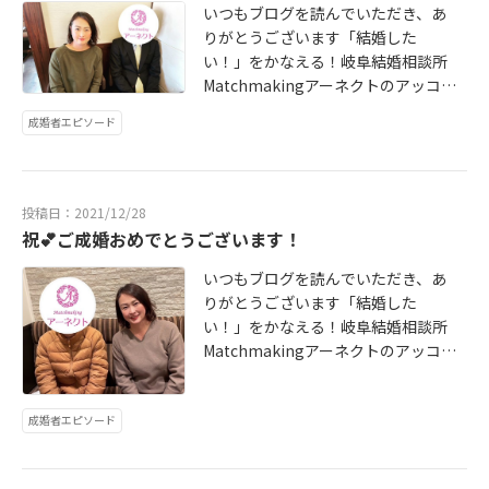
***************************〒500
員様のサポートには自信があります
いつもブログを読んでいただき、あ
-8268岐阜県岐阜市茜部菱野Match
お気軽にお問い合わせお待ちしてお
りがとうございます「結婚した
makingアーネクトTEL 058-208-25
りますお1人お1人のお問合わせにし
い！」をかなえる！岐阜結婚相談所
57e-mailinfo@a-nect.jpHP http
っかりと目を通してお返事をさせて
Matchmakingアーネクトのアッコ
s://www.a-nect.jp/ ***************
いただきます※お電話での対応も可
です♪困難が続く事もありました
成婚者エピソード
****************
※無料出張カウンセリング対応（岐
が、諦める事なくいつも前向きで本
阜市、大垣市、瑞穂市、関市、各務
当に頑張りました！おめでとうござ
原市、美濃加茂市など岐阜県全域、
います。ご成婚者様の声↓ http://w
愛知県、三重県）※新型コロナウィ
ww.a-nect.jp/voice 悩んだり、ピン
投稿日：2021/12/28
ルス対策！!オンラインでのカウンセ
とこなかったり、どうしていいか分
祝💕ご成婚おめでとうございます！
リング、面談、お見合いにも対応し
からない時は、とりあえず一歩ずつ
ております岐阜の婚活・婚活パーテ
でいいから前に足を出してみてくだ
いつもブログを読んでいただき、あ
ィーはMatchmakingアーネクトに
さい前に進んでいれば、きっと何か
りがとうございます「結婚した
お任せください地域に密着し安心し
が変わるはず婚活が初めての方でも
い！」をかなえる！岐阜結婚相談所
て活動できる結婚相談所です*******
安心のアットホームな結婚相談所Ma
Matchmakingアーネクトのアッコ
***********************〒500-826
tchmakingアーネクト会員様のサポ
です♪活動期間4カ月半でのご成婚で
8岐阜県岐阜市茜部菱野Matchmakin
ートには自信がありますお気軽にお
す。「自分の事より相手の事を一番
gアーネクトTEL 058-208-2557e-m
問い合わせお待ちしておりますお1人
成婚者エピソード
に考えました」という彼おめでとう
ailinfo@a-nect.jpHP https://ww
お1人のお問合わせにしっかりと目を
ございますいつまでも仲良く幸せに
w.a-nect.jp/ *********************
通してお返事をさせていただきます
なってくださいご成婚者様の声↓ ht