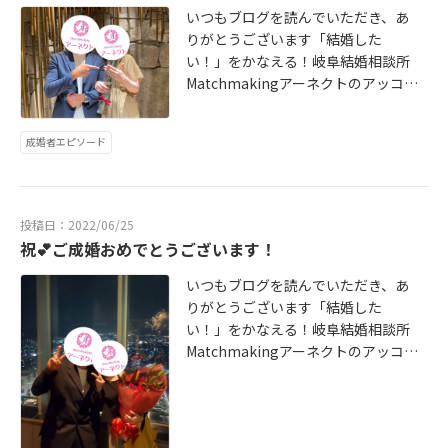
*********〒500-8268岐阜県岐阜市
hmakingアーネクト会員様のサポー
いつもブログを読んでいただき、あ
茜部菱野MatchmakingアーネクトT
トには自信がありますお気軽にお問
りがとうございます「結婚した
EL 058-208-2557e-mailinfo@a-ne
い合わせお待ちしておりますお1人お
い！」をかなえる！岐阜結婚相談所
ct.jpHP https://www.a-nect.jp/ **
1人のお問合わせにしっかりと目を通
Matchmakingアーネクトのアッコ
*****************************
してお返事をさせていただきます※
です♪ご成婚おめでとうございま
お電話での対応も可※無料出張カウ
す！3カ月という短い期間でしたが、
成婚者エピソード
ンセリング対応（岐阜市、大垣市、
今思えば3カ月とは思えないほど、怒
瑞穂市、関市、各務原市、美濃加茂
涛の3か月でした(^^)最高に素敵な女
市など岐阜県全域、愛知県、三重
性に出会う事ができて嬉しいですい
県）※オンライン婚活対応（全国対
つまでも仲良く幸せになってくださ
投稿日：2022/06/25
応可）岐阜の婚活・婚活パーティー
い2人のエピソードはこちらからご成
祝💕ご成婚おめでとうございます！
はMatchmakingアーネクトにお任
婚者様の声↓ http://www.a-nect.jp/
せください***********************
voice 婚活が初めての方でも安心の
いつもブログを読んでいただき、あ
*******〒500-8268岐阜県岐阜市茜
アットホームな結婚相談所Matchma
りがとうございます「結婚した
部菱野MatchmakingアーネクトTE
kingアーネクト会員様のサポートに
い！」をかなえる！岐阜結婚相談所
L 058-208-2557e-mailinfo@a-nec
は自信がありますお気軽にお問い合
Matchmakingアーネクトのアッコ
t.jpHP https://www.a-nect.jp/ ***
わせお待ちしておりますお1人お1人
です♪Mさん、Aさんご成婚おめでと
****************************
のお問合わせにしっかりと目を通し
うございますとても心が広く優しい
てお返事をさせていただきます※お
彼とても純粋で笑顔の可愛い彼女元
電話での対応も可※無料出張カウン
気で明るくすぐに彼と打ち解けたお