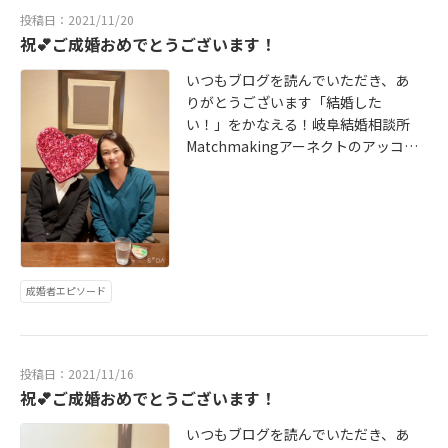
**********
※お電話での対応も可※無料出張カ
tp://www.a-nect.jp/voice/1222 婚活
投稿日：2021/11/20
ウンセリング対応（岐阜市、大垣
が初めての方でも安心のアットホー
祝💕ご成婚おめでとうございます！
市、瑞穂市、関市、各務原市、美濃
ムな結婚相談所Matchmakingアー
加茂市など岐阜県全域、愛知県、三
ネクト会員様のサポートには自信が
いつもブログを読んでいただき、あ
重県）※新型コロナウィルス対策！!
ありますお気軽にお問い合わせお待
りがとうございます「結婚した
オンラインでのカウンセリング、面
ちしておりますお1人お1人のお問合
い！」をかなえる！岐阜結婚相談所
談、お見合いにも対応しております
わせにしっかりと目を通してお返事
Matchmakingアーネクトのアッコ
岐阜の婚活・婚活パーティーはMatc
をさせていただきます※お電話での
です♪ご入会4カ月でのスピード婚で
hmakingアーネクトにお任せくださ
対応も可※無料出張カウンセリング
す幸せそうな彼女の笑顔を見て心か
い地域に密着し安心して活動できる
対応（岐阜市、大垣市、瑞穂市、関
ら安心しましたいつまでも仲良くお
結婚相談所です*******************
市、各務原市、美濃加茂市など岐阜
幸せに♡ご成婚者様の声↓ http://w
***********〒500-8268岐阜県岐阜
県全域、愛知県、三重県）※新型コ
ww.a-nect.jp/voice 婚活が初めての
市茜部菱野Matchmakingアーネク
ロナウィルス対策！!オンラインでの
方でも安心のアットホームな結婚相
トTEL 058-208-2557e-mailinfo@a
カウンセリング、面談、お見合いに
成婚者エピソード
談所Matchmakingアーネクト会員
-nect.jpHP https://www.a-nect.j
も対応しております岐阜の婚活・婚
様のサポートには自信がありますお
p/ ******************************
活パーティーはMatchmakingアー
気軽にお問い合わせお待ちしており
*
ネクトにお任せください地域に密着
ますお1人お1人のお問合わせにしっ
投稿日：2021/11/16
し安心して活動できる結婚相談所で
かりと目を通してお返事をさせてい
祝💕ご成婚おめでとうございます！
す******************************
ただきます※お電話での対応も可※
〒500-8268岐阜県岐阜市茜部菱野M
無料出張カウンセリング対応（岐
いつもブログを読んでいただき、あ
atchmakingアーネクトTEL 058-20