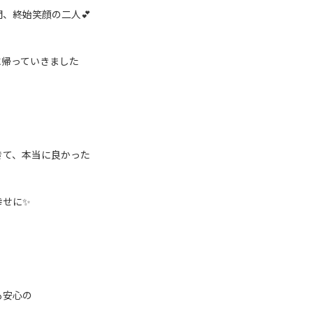
、終始笑顔の二人💕
に帰っていきました
きて、本当に良かった
幸せに✨
も安心の