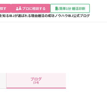
探す
プロに相談する
簡単1分 婚活診断
Jを知る
IBJが選ばれる理由
婚活の成功ノウハウ
IBJ公式ブログ
ブログ
(34)