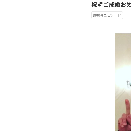
祝💕ご成婚お
成婚者エピソード