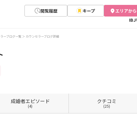
閲覧履歴
キープ
エリアから
IB
セラーブログ一覧
カウンセラーブログ詳細
ト
成婚者
エピソード
クチコミ
(4)
(25)