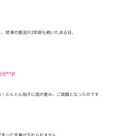
し、怒涛の婚活が2年弱も続いたある日、
^^)!
合！とんとん拍子に話が進み、ご成婚となったのです
が言った言葉が忘れられません