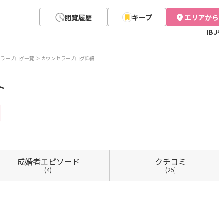
閲覧履歴
キープ
エリアから
IB
セラーブログ一覧
カウンセラーブログ詳細
ト
成婚者
エピソード
クチコミ
(4)
(25)