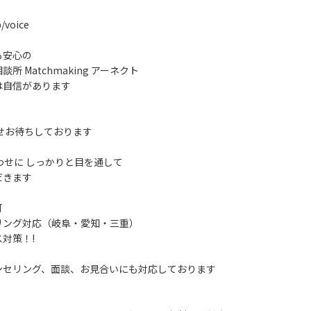
p/voice
も安心の
 Matchmaking アーネクト
は自信があります
せお待ちしております
わせに しっかりと目を通して
だきます
可
リング対応（岐阜・愛知・三重）
対策！!
ンセリング、面談、お見合いにも対応しております