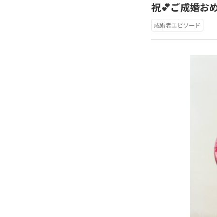
祝💕ご成婚お
成婚者エピソード