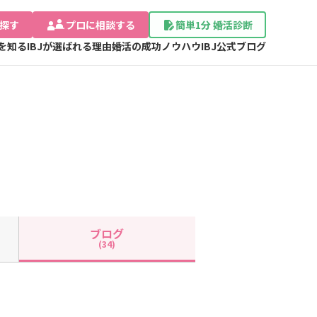
探す
プロに相談する
簡単1分 婚活診断
Jを知る
IBJが選ばれる理由
婚活の成功ノウハウ
IBJ公式ブログ
ブログ
(34)