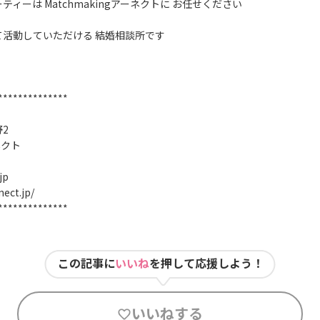
ィーは Matchmakingアーネクトに お任せください
活動していただける 結婚相談所です
**************
2
ネクト
jp
nect.jp/
**************
この記事に
いいね
を押して応援しよう！
いいねする