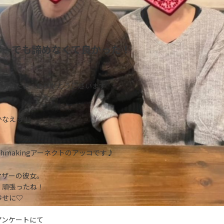
ザーでも諦めなくて良かった！
でいただき、ありがとうございます
かなえる！
tchmakingアーネクトのアッコです♪
マザーの彼女。
く頑張ったね！
幸せに♡
アンケートにて