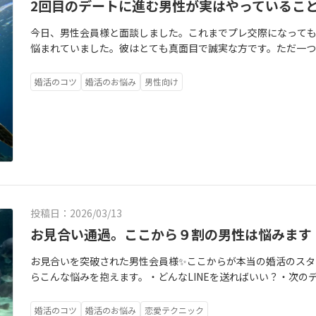
2回目のデートに進む男性が実はやっているこ
今日、男性会員様と面談しました。これまでプレ交際になっても
悩まれていました。彼はとても真面目で誠実な方です。ただ一つ
トがありました🤔それは“女性に安心感を与える行動”ができて
する🌟デート後にきちんとお礼を伝える🌟次に会いたい気持ち
婚活のコツ
婚活のお悩み
男性向け
きく変わります✨恋愛は「気持ち」だけでなく“伝え方”と“行動”が
サポートも手厚いです✨ご相談お待ちしています🍀
投稿日：2026/03/13
お見合い通過。ここから９割の男性は悩みます
お見合いを突破された男性会員様✨ここからが本当の婚活のスタ
らこんな悩みを抱えます。・どんなLINEを送ればいい？・次の
うする？・どんな服装がいい？・距離を縮める会話って？BeHa
ています。⭐️デートのお店提案⭐️LINEのやり取り相談⭐️会話内
婚活のコツ
婚活のお悩み
恋愛テクニック