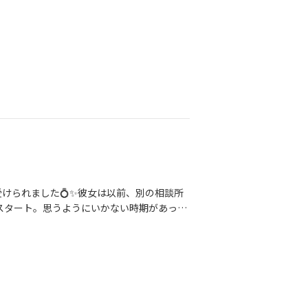
けられました💍✨彼女は以前、別の相談所
をスタート。思うようにいかない時期があって
そしてついに――運命のお相手と出会い、幸
な笑顔を見せてくださいます。大切なのは
れますように🌿