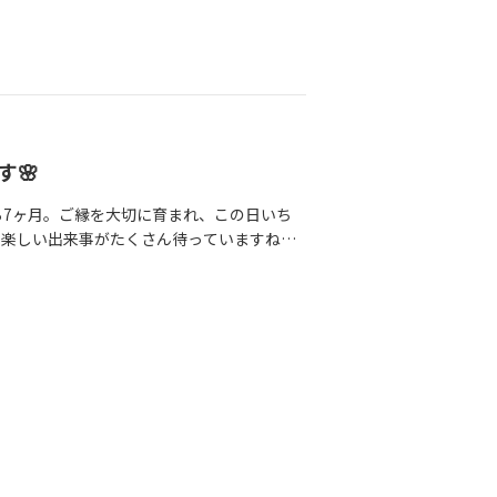
🌸
ら7ヶ月。ご縁を大切に育まれ、この日いち
ら楽しい出来事がたくさん待っていますね。
後のサポートについても「こんなにしても
てからこそサポートが必要だと考えていま
く相談してください。ずっと応援していま