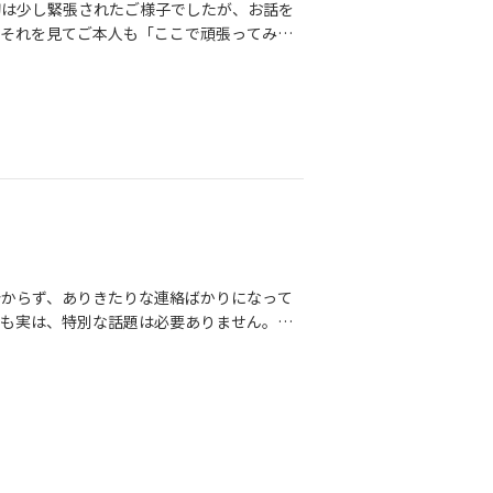
初は少し緊張されたご様子でしたが、お話を
、それを見てご本人も「ここで頑張ってみま
人の未来を真剣に考える覚悟👩その両方を
トしてまいります🍀無料面談は、お友達と
を踏み出せる場所でありたい🤗それが、結婚
分からず、ありきたりな連絡ばかりになって
でも実は、特別な話題は必要ありません。大
ねること✔そして、時にはLINEだけでな
す。少しずつでいい。彼らしく、前向きにト
ます。BeHappyは、一人で悩まない婚活
応援しています✨