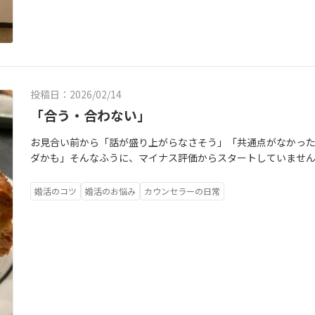
投稿日：2026/02/14
「合う・合わない」
お見合い前から「話が盛り上がらなさそう」「共通点がなかっ
ダかも」そんなふうに、マイナス評価からスタートしていません
どうかを判断する場ではなく👉もう一度会ってみたいかを感じ
夫です🌱「悪くなかった」「もう少し知ってみたい」その気持ち
婚活のコツ
婚活のお悩み
カウンセラーの日常
pyではお見合い前に作戦会議をして✔気持ちを軽くする✔見る
そんなサポートをしています。「婚活、ちょっと疲れたかも」
度お話ししませんか？☺️