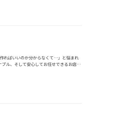
否定せず、一緒に整理しながら進めるのがB
ゃんと愛されたい」そう願う30代女性を、私
️お心遣いが嬉しくてたまりません🥰三月
作ればいいのか分からなくて…」と悩まれ
ズナブル、そして安心してお任せできるお店を
き、仕上がりに会員様も大満足！大喜びでし
にもつながります。BeHappyでは✔お買
す😊「どこで買えばいい？」「自分に似合
なたの魅力を引き出す婚活を、一緒にサポ