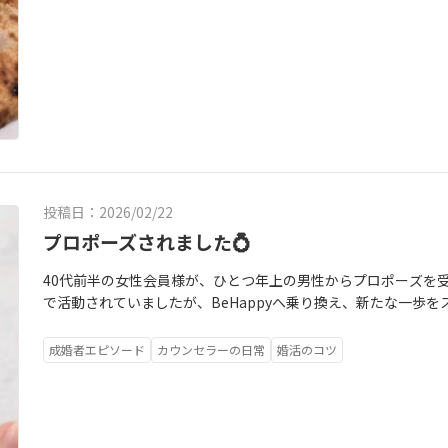
投稿日：2026/02/22
プロポーズされました💍
40代前半の女性会員様が、ひとつ年上の男性からプロポーズを受
で活動されていましたが、BeHappyへ乗り換え、新たな一歩
も、いつも前向きで、決してあきらめることはありませんでした。
せなご縁へ。お会いするたびに美しく輝き、今は本当に幸せそう
成婚者エピソード
カウンセラーの日常
婚活のコツ
「自分の幸せを信じて進むこと」。あなたにも、最高のご縁が訪