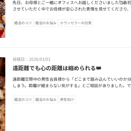
先日、お母様とご一緒にオフィスへお越しくださいました🥰最
させていただく中でお母様が安心された表情を見せてくださり
す」とご入会を決意されました✨お母様の娘を想う気持ち😌ご本
大切にしながら、良縁を引き寄せられるよう、心を込めてサポー
婚活のコツ
婚活のお悩み
カウンセラーの日常
一緒に🌼お母様と一緒に🌸もちろん大歓迎です！安心して一歩
相談所BeHappyの想いです🤲
投稿日：2026/03/01
遠距離でも心の距離は縮められる👑
遠距離交際中の男性会員様から「どこまで踏み込んでいいのか
しまう。距離が縮まらない気がする」とご相談がありました。
切なのは✔無理のないペースで続けること✔自然体でやり取りを重
く“声”で話すこと何気ない会話の積み重ねが、信頼をつくりま
婚活のコツ
婚活のお悩み
男性向け
ライしてほしいと思っています。遠距離でも、心はちゃんと近づけ
をサポートします🤗相談してくださるのが嬉しいです。心から