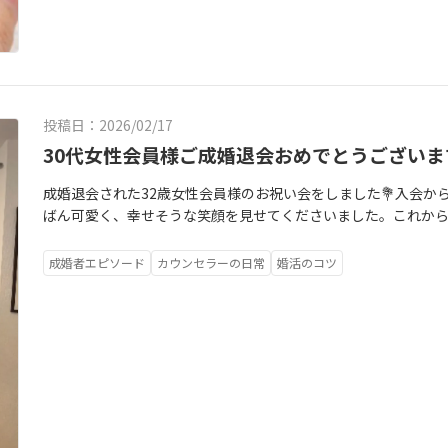
投稿日：2026/02/17
30代女性会員様ご成婚退会おめでとうございます
成婚退会された32歳女性会員様のお祝い会をしました💐入会か
ばん可愛く、幸せそうな笑顔を見せてくださいました。これか
幸せに包まれて、ますます美しくなられることと思います✨退会
らえるんですね」と驚いてくださいました。私たちは、退会し
成婚者エピソード
カウンセラーの日常
婚活のコツ
す。これからもいつでも遊びに来てくださいね。そして、遠慮な
す🕊️