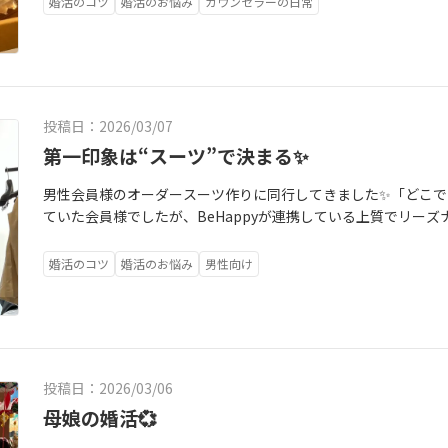
婚活のコツ
婚活のお悩み
カウンセラーの日常
もある。理想もある。妥協したくない気持ちもある。その全部を
eHappyです💪一人で悩まない婚活だから、続けられる。「ち
たちは本気で応援します✨美味しいクッキーごちそうさまでした☺
の活動を振り返るため、月末はまた面談の予定で、楽しみです✨
投稿日：2026/03/07
第一印象は“スーツ”で決まる✨
男性会員様のオーダースーツ作りに同行してきました✨「どこで
ていた会員様でしたが、BeHappyが連携している上質でリー
ご紹介👔生地選びからサイズ感まで丁寧にサポートしていただ
た✨婚活では第一印象もとても大切。自分に合ったスーツは、自信
婚活のコツ
婚活のお悩み
男性向け
い物同行【無料】✔オーダースーツのご案内もサポートしていま
うものが分からない」そんな方も、安心してお任せください✨あ
ートします。
投稿日：2026/03/06
母娘の婚活💞