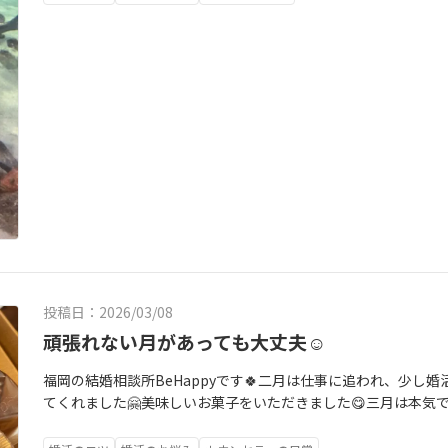
デート後の振り返り「こんなこと聞いていいのかな？」という
さなことが大きな不安になります。だからこそBeHappyでは
むほど安心して相談できる環境を大切にしています。結婚相談
す。勧誘は一切していませんので気軽に遊びに来てください☺️
投稿日：2026/03/08
頑張れない月があっても大丈夫☺️
福岡の結婚相談所BeHappyです🍀二月は仕事に追われ、少し
てくれました🤗美味しいお菓子をいただきました😋三月は本気で
会議✨🌸プロフィールを徹底的に見直し🌸“選ばれるため”の文章
当に望んでいる条件を再確認30代の婚活は、勢いだけでは続き