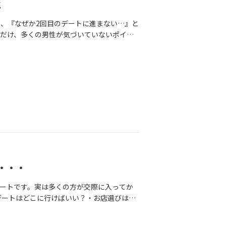
と
、『なぜか2回目のデートに進まない…』と
だけ、多くの男性が気づいていないポイン
いるか。例えば…🌟お店を事前に調べて予約
を言葉にするこの3つだけでも女性の印象は大
とても大事です🤗BeHappyでは交際中の
・・・
ートです。実は多くの方が交際に入ってか
デートはどこに行けばいい？・お店選びはど
ppyでは交際中のサポートもとても大切にし
容のアドバイス⭐️身だしなみ・服装チェック⭐️