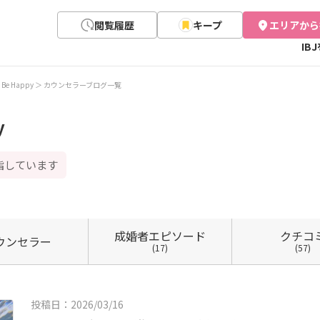
閲覧履歴
キープ
エリアから
IB
e Happy
カウンセラーブログ一覧
y
指しています
成婚者
エピソード
クチコ
ウン
セラー
(17)
(57)
投稿日：2026/03/16