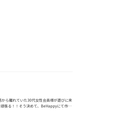
ことでも大丈夫です。婚活は一人で悩むと小
男女2人のカウンセラーでサポート。交際が進
所のイメージを少し変えられたら嬉しいで
婚活から離れていた30代女性会員様が遊びに来
頑張る！！そう決めて、BeHappyにて作戦
から“自分らしさが伝わる”表現へ修正🌸本
ません。でも、戦略があれば迷わない。焦り