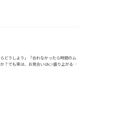
たらどうしよう」「合わなかったら時間のム
か？でも実は、お見合いは👉盛り上がるか
る場。最初から完璧な相性を探さなくて大丈
が、次につながります。結婚相談所BeHap
ポイントを整理する✔緊張を楽しさに変える
「でも結婚はしたい」そんな方こそ、ぜひ一