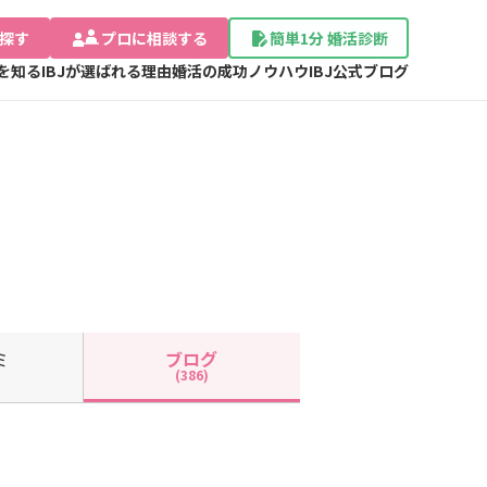
探す
プロに相談する
簡単1分 婚活診断
Jを知る
IBJが選ばれる理由
婚活の成功ノウハウ
IBJ公式ブログ
ミ
ブログ
(386)