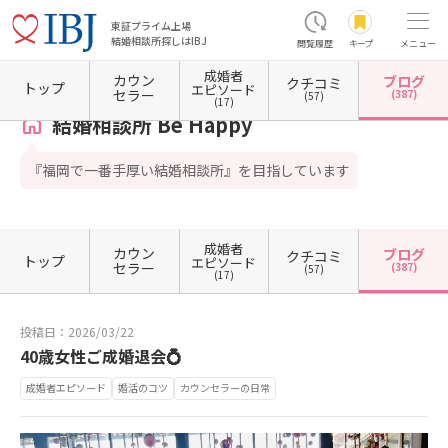
東証プライム上場
結婚相談所探しはIBJ
閲覧履歴
キープ
メニュー
成婚者
カウン
ブログ
クチコミ
ホーム
福岡県の結婚相談所
福岡県福岡市
福岡県福岡市博多区
結婚相談所 Be Happy
トップ
エピソード
セラー
(387)
(57)
(17)
結婚相談所 Be Happy
『福岡で一番手厚い結婚相談所』を目指しています
成婚者
カウン
ブログ
クチコミ
トップ
エピソード
セラー
(387)
(57)
(17)
投稿日：2026/03/22
40歳女性ご成婚退会💍
成婚者エピソード
婚活のコツ
カウンセラーの日常