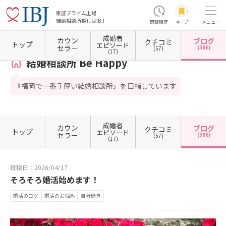
東証プライム上場
結婚相談所探しはIBJ
閲覧履歴
キープ
メニュー
成婚者
カウン
ブログ
クチコミ
ホーム
福岡県の結婚相談所
福岡県福岡市
福岡県福岡市博多区
結婚相談所 Be Happy
トップ
エピソード
セラー
(386)
(57)
(17)
結婚相談所 Be Happy
『福岡で一番手厚い結婚相談所』を目指しています
成婚者
カウン
ブログ
クチコミ
トップ
エピソード
セラー
(386)
(57)
(17)
投稿日：2026/04/17
そろそろ婚活始めます！
婚活のコツ
婚活のお悩み
自分磨き