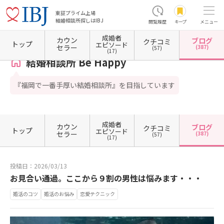
東証プライム上場
結婚相談所探しはIBJ
閲覧履歴
キープ
メニュー
成婚者
カウン
ブログ
クチコミ
ホーム
福岡県の結婚相談所
福岡県福岡市
福岡県福岡市博多区
結婚相談所 Be Happy
トップ
エピソード
セラー
(387)
(57)
(17)
結婚相談所 Be Happy
『福岡で一番手厚い結婚相談所』を目指しています
成婚者
カウン
ブログ
クチコミ
トップ
エピソード
セラー
(387)
(57)
(17)
投稿日：2026/03/13
お見合い通過。ここから９割の男性は悩みます・・・
婚活のコツ
婚活のお悩み
恋愛テクニック