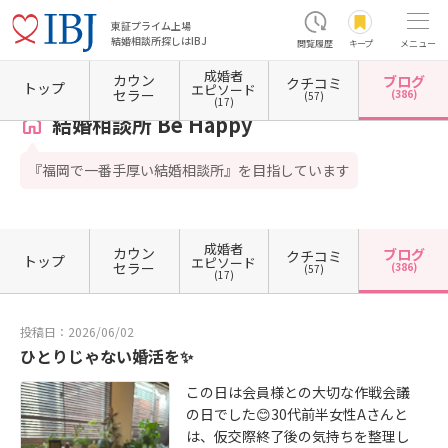
東証プライム上場
結婚相談所探しはIBJ
閲覧履歴
キープ
メニュー
成婚者
カウン
ブログ
クチコミ
ホーム
福岡県の結婚相談所
福岡県福岡市
福岡県福岡市博多区
結婚相談所 Be Happy
トップ
エピソード
セラー
(386)
(57)
(17)
結婚相談所 Be Happy
『福岡で一番手厚い結婚相談所』を目指しています
成婚者
カウン
ブログ
クチコミ
トップ
エピソード
セラー
(386)
(57)
(17)
投稿日：2026/06/02
ひとりじゃない婚活を✨
この日は会員様との大切な作戦会議
の日でした😊30代前半女性Aさんと
は、仮交際終了後の気持ちを整理し