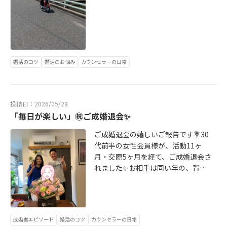
ましょう😊結婚相談所BeHappyのオ
うと少し堅いイメージを持たれる方
フィスに遊びにきてみませんか？勧
もいるかもしれませんが、BeHappy
誘は一切しませんので、気楽な気持
はアットホームで親しみやすい相談
ちでお問い合わせください☺️
所です。日々のこんな何気ない風景
も、会員様との大切なご縁をつなぐ
時間のひとつ。入会するまでのカウ
婚活のコツ
婚活のお悩み
カウンセラーの日常
ンセリングはもちろんですが、せっ
かく納得いただき動き始めたのでし
たらとことん私たちを活用していた
だきたいです。サポートに自信があ
投稿日：2026/05/28
ります。これからも皆さまに安心し
「毎日が楽しい」㊗️ご成婚退会✨
て頼っていただける存在でありたい
ご成婚退会の嬉しいご報告です💐30
と思っています🌷あなたのそばで、
代前半の女性会員様が、活動11ヶ
ご縁を繋ぐ結婚相談所です😊まずは
月・交際5ヶ月を経て、ご成婚退会さ
私たちとお会いしてお話ししてみら
れました✨お相手は同い年の、背が
れませんか？気楽な気持ちでオフィ
高くて素敵な男性。彼女にお話を伺
スに遊びに来てください✨
うと、開口一番「毎日が楽しい。本
当に嬉しいです」と、とびきりの笑
顔で話してくださいました☺️とにか
成婚者エピソード
婚活のコツ
カウンセラーの日常
く優しく、彼女のことを心から大切