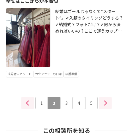
幸せはここからが本番💞
る？」と思うくらい、さらに可愛く
て幸せそうで…♡愛されている人の
結婚はゴールじゃなくて“スター
表情って、本当に違うんです😍これ
ト”。✔入籍のタイミングどうする？
からは結婚式、ドレス選びとワクワ
✔結婚式？フォトだけ？✔何から決
クの連続👗もちろんその先も、ずっ
めればいいの？ここで迷うカップ
とサポートしていきます。――――――――――「距離
ル、すごく多いんです🌱だからBeHa
があるから無理」じゃない。「条件
ppyは、ご成婚退会後も“永久サポー
が合わないから無理」でもない。“こ
ト”✨・式場探し／フォトウェディン
の人だ”と思える出会いに、本気で向
グ🤭・ドレス選び／コストのご相談
き合えた人だけが掴める未来があり
😌・親御様との関係や夫婦のすれ違
ます。次は、あなたの番かもしれま
い🥹ぜんぶ、いつでも頼ってくださ
せん✨
成婚者エピソード
カウンセラーの日常
結婚準備
い。しかも24時間、LINEもお電話も
OK🙆‍♀️「ここまでやってくれるんです
か？」と驚かれることも多いです
が、“ずっと幸せでいてほしいか
ら”その先の未来まで、一緒に伴走し
1
2
3
4
5
ます🥰
この相談所を知る