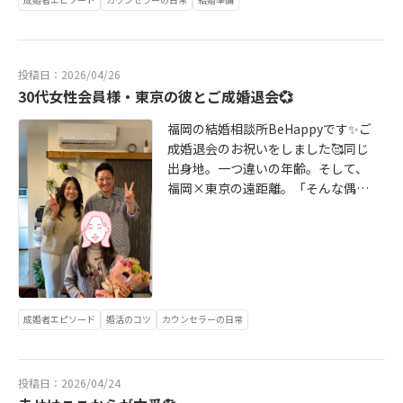
は一度、私たちに会いに来てみませ
人の大切な記念になるウェディング
んか？🤗博多駅近くのオフィスでお
フォト。どこで撮るかは、とても大
待ちしています💕
切な選択です。足を踏み入れた瞬間
投稿日：2026/04/26
から、思わず心が洗われるような清
30代女性会員様・東京の彼とご成婚退会💞
らかな空間😍少しドキドキ、ソワソ
ワしながらも、自然と笑顔がこぼ
福岡の結婚相談所BeHappyです✨ご
れ、終始仲良しなお二人の姿がとて
成婚退会のお祝いをしました🥰同じ
も印象的でした🥰その時間を共有さ
出身地。一つ違いの年齢。そして、
せていただき、私たちも幸せな気持
福岡×東京の遠距離。「そんな偶然
ちになりました💗これからどんな一
ある？」と思うような出会いから始
枚が生まれるのか、今からとても楽
まり、しっかり愛を育ててご成婚へ
しみです✨素敵なお時間をありがと
💐32歳女性会員様、31歳東京在住の
うございました💖結婚相談所BeHap
彼とゴールインです♡距離があって
pyでは、ご成婚退会されてからもず
も、会える時間が限られていても、
っと手厚いサポートは変わりませ
本気のご縁はちゃんと前に進みま
ん。結婚相談所BeHappyは博多駅か
成婚者エピソード
婚活のコツ
カウンセラーの日常
す！ゴールデンウィーク明けからは
ら徒歩10分くらいのところにありま
東京での新生活スタート✨新居も決
す。ご縁を引き寄せる場所、幸せが
まり、入籍も間近。少し久しぶりに
たくさん集まる空間🪴なので、ぜひ
投稿日：2026/04/24
会った彼女は、「こんなに変わ
一度遊びに来てくださいね😊