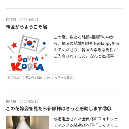
に想ってくださるお相手。真剣交際
に進んだ日、そしてプロポーズの日
にちなんで、入籍日にも彼のこだわ
投稿日：2026/05/21
りがあるそうです。そんなふうに、
韓国からようこそ🥰
ふたりの記念日を大切にしてくれる
優しさに、私たちも胸が温かくなり
この度、数ある結婚相談所の中か
ました。活動を振り返り、感謝の言
ら、福岡の結婚相談所BeHappyを選
葉までいただき、本当にありがとう
んでくださり、韓国の素敵な男性が
ございます。こちらこそ、おふたり
ご入会されました。なんと直接事務
の幸せな歩みをそばで見守らせてい
所までお越しくださいました。「実
ただけたことに感謝の気持ちでいっ
際に会って話したい」そんな誠実な
ぱいです。「今度は2人で遊びに来ま
想いがとても印象的でした。穏やか
婚活のコツ
婚活のお悩み
カウンセラーの日常
すね」と言ってくださり、今から楽
で礼儀正しく、そして自然体で優し
しみです♪結婚相談所BeHappyは、
い雰囲気の30代男性です☺️手続き後
ご成婚退会がゴールではありませ
は福岡名物のもつ鍋を食べて帰国さ
ん。これからもずっと、おふたりの
れたそうです🍲✈️「日本人女性と真
投稿日：2026/05/16
幸せを応援し続けます💞
剣に出会いたい」そんな想いを持っ
この花嫁姿を見たら新郎様はきっと感動します🥺💞
て活動をスタートされました。福岡
成婚退会された会員様のフォトウェ
の女性はもちろん、ご縁があれば全
ディング衣装選びへ同行してきまし
国の方との出会いも大歓迎です💍国