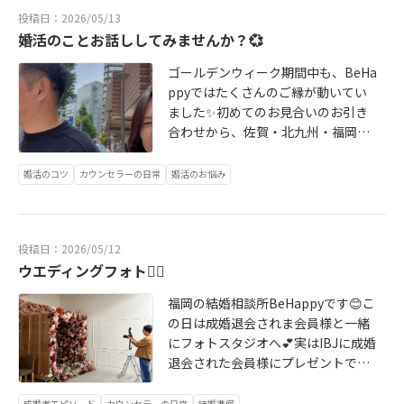
方、これから始めてみたい方、楽し
投稿日：2026/05/13
く自然な出会いが欲しい方、ぜひお
婚活のことお話ししてみませんか？💞
気軽にお問合せください☺️結婚する
のって素敵なこと。子供を育てる人
ゴールデンウィーク期間中も、BeHa
生も素晴らしいこと。幸せな未来に
ppyではたくさんのご縁が動いてい
つながる出会いを一緒に見つけまし
ました✨初めてのお見合いのお引き
ょう✨
合わせから、佐賀・北九州・福岡市
内、そして韓国在住の方まで🌿無料
カウンセリングや、会員様との作戦
婚活のコツ
カウンセラーの日常
婚活のお悩み
会議、新規入会のお手続きなど、と
てもあたたかく、前向きな時間を過
ごしています🥰BeHappyが大切にし
投稿日：2026/05/12
ているのは、「ひとりで頑張らせな
ウエディングフォト👰‍♀️
い婚活」です。おしゃれで居心地の
良いオフィスで、男性・女性それぞ
福岡の結婚相談所BeHappyです😊こ
れのカウンセラーがサポート💓男性
の日は成婚退会されま会員様と一緒
目線での気づき、女性目線での共
にフォトスタジオへ💕実はIBJに成婚
感。その両方があるからこそ、バラ
退会された会員様にプレゼントでき
ンスよく前に進めます💫婚活って、
る写真撮影無料の企画に応募して見
もっと安心していいものです☺️まず
事BeHappygが当選しました！お二
成婚者エピソード
カウンセラーの日常
結婚準備