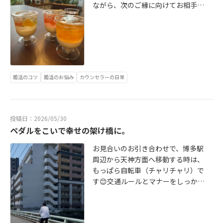
ながら、次のご縁に向けてお相手探
し。BeHappyではご紹介人数に制限
なく、その方に合うご縁を一生懸命
お探ししてご紹介しています🍀30代
後半女性Yさんとは、真剣交際に進ん
で初めての面談。成婚に向けて大切
な確認事項や、これからの進め方を
婚活のコツ
婚活のお悩み
カウンセラーの日常
ゆっくり整理しました。30代後半男
性Kさんとは、仮交際中のお相手と
真剣交際に進むかどうかの大切な局
面。ご自身の気持ちとしっかり向き
投稿日：2026/05/30
合いながら、丁寧に作戦会議です。
ペダルをこいで幸せの架け橋に。
婚活は、嬉しい時も悩む時もありま
す。だからこそBeHappyでは、オフ
お見合いのお引き合わせで、博多駅
ィスでゆっくりお話ししながら、一
周辺から天神方面へ移動する時は、
緒に気持ちを整理し、次の一歩を考
もっぱら自転車（チャリチャリ）で
える時間を大切にしています。ひと
す😊交通ルールとマナーをしっかり
りで抱え込まなくて大丈夫。ひとり
守って、安全第一で。明るく楽し
じゃない婚活をしましょう！安心し
く、今日も会員様のご縁をつなぐた
て話せる場所で、一緒に進めていき
めに走っています✨結婚相談所とい