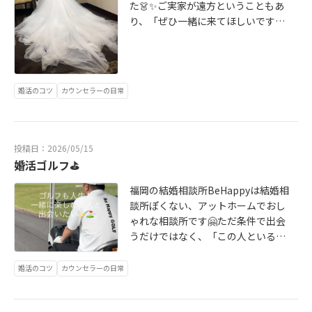
た👗✨ご実家が遠方ということもあ
を越えても、“ちゃんと大切にしてく
り、「ぜひ一緒に来てほしいです」
れる人”と出会いたい方へ。素敵なご
と声をかけていただき、まるで母親
縁が繋がりますように💞韓国の会員
のような気持ちで見守る時間に。試
様、遠方にお住まいの会員様も手厚
着とは思えないほど綺麗で、思わず2
くサポートいたします
人で感動…🥹✨そして、「これは本
婚活のコツ
カウンセラーの日常
番の日まで新郎さんには内緒にしま
しょう！」と意見が一致🤭♡結婚相
談所BeHappyでは、ご成婚までだけ
でなく、その先の幸せまでしっかり
投稿日：2026/05/15
伴走しています。活動中から、大切
婚活ゴルフ⛳️
な娘のように、一人ひとりと向き合
うこと。それが結婚相談所BeHappy
福岡の結婚相談所BeHappyは結婚相
の婚活サポートです🌸
談所ぽくない、アットホームでおし
ゃれな相談所です🤗ただ条件で出会
うだけではなく、「この人といると
楽しい」「一緒に人生を歩んでいき
たい」そんな出会いを大切にしてい
婚活のコツ
カウンセラーの日常
ます🥰そして、現在、婚活ゴルフコ
ンペを企画中です⛳️💕ゴルフ好きな