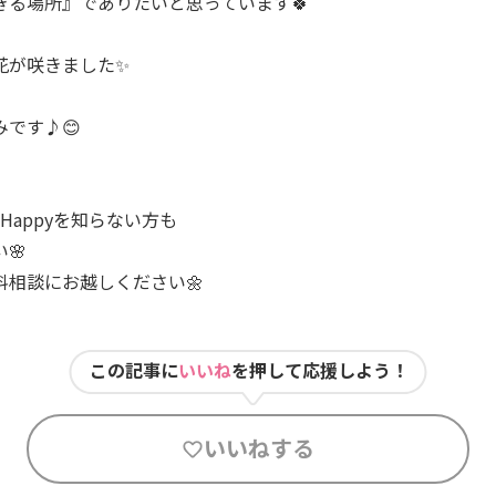
きる場所』でありたいと思っています🍀
花が咲きました✨
です♪😊
、
Happyを知らない方も
🌸
料相談にお越しください🌼
この記事に
いいね
を押して応援しよう！
いいねする