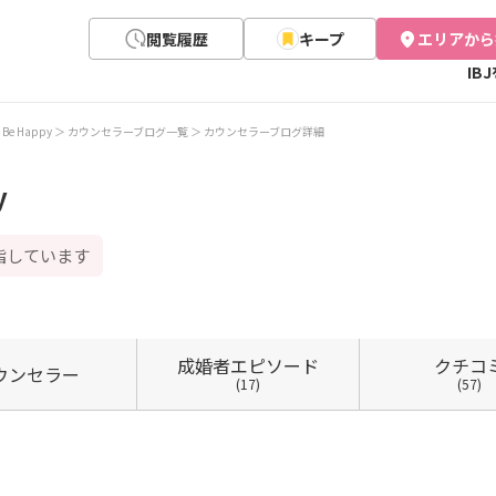
閲覧履歴
キープ
エリアから
IB
e Happy
カウンセラーブログ一覧
カウンセラーブログ詳細
y
指しています
成婚者
エピソード
クチコ
ウン
セラー
(17)
(57)