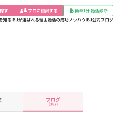
探す
プロに相談する
簡単1分 婚活診断
Jを知る
IBJが選ばれる理由
婚活の成功ノウハウ
IBJ公式ブログ
ミ
ブログ
(387)