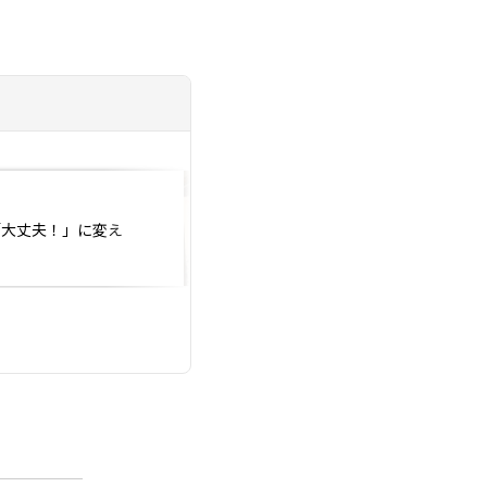
投稿日：2026.07.25
「大丈夫！」に変え
Be Happyで性会
採寸