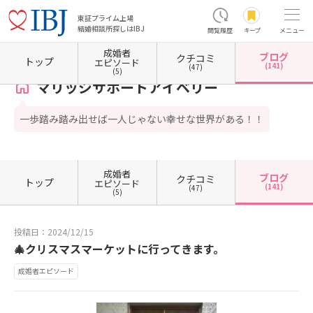
東証プライム上場
結婚相談所探しはIBJ
閲覧履歴
キープ
メニュー
成婚者
ブログ
クチコミ
ホーム
福岡県の結婚相談所
福岡県北九州市
福岡県北九州市小倉北区
マリッジサポー
トップ
エピソード
(141)
(47)
(5)
マリッジサポートアイベリー
一歩踏み踏み出せば一人じゃない幸せな世界がある！！
成婚者
ブログ
クチコミ
トップ
エピソード
(141)
(47)
(5)
投稿日：2024/12/15
🎄クリスマスマーケットに行ってきます。
成婚者エピソード