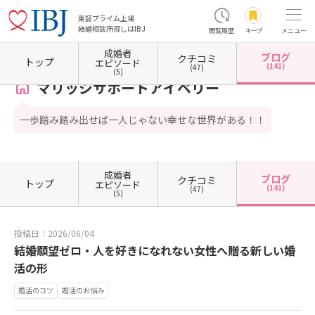
東証プライム上場
結婚相談所探しはIBJ
閲覧履歴
キープ
メニュー
成婚者
ブログ
クチコミ
ホーム
福岡県の結婚相談所
福岡県北九州市
福岡県北九州市小倉北区
マリッジサポー
トップ
エピソード
(141)
(47)
(5)
マリッジサポートアイベリー
一歩踏み踏み出せば一人じゃない幸せな世界がある！！
成婚者
ブログ
クチコミ
トップ
エピソード
(141)
(47)
(5)
投稿日：2026/06/04
結婚願望ゼロ・人を好きになれない女性へ贈る新しい婚
活の形
婚活のコツ
婚活のお悩み