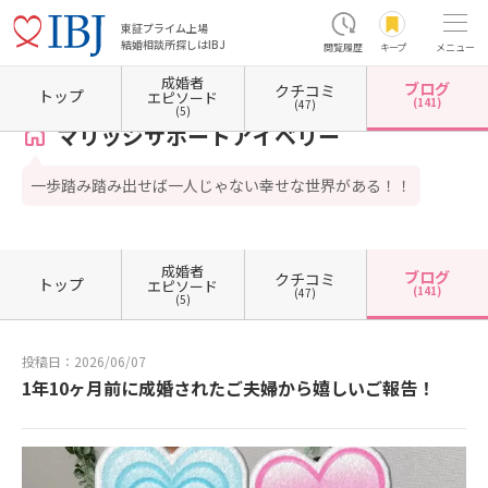
東証プライム上場
結婚相談所探しはIBJ
閲覧履歴
キープ
メニュー
成婚者
ブログ
クチコミ
ホーム
福岡県の結婚相談所
福岡県北九州市
福岡県北九州市小倉北区
マリッジサポー
トップ
エピソード
(141)
(47)
(5)
マリッジサポートアイベリー
一歩踏み踏み出せば一人じゃない幸せな世界がある！！
成婚者
ブログ
クチコミ
トップ
エピソード
(141)
(47)
(5)
投稿日：2026/06/07
1年10ヶ月前に成婚されたご夫婦から嬉しいご報告！