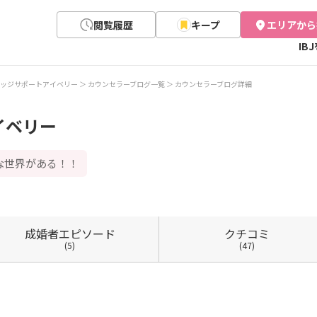
閲覧履歴
キープ
エリアから
IB
ッジサポートアイベリー
カウンセラーブログ一覧
カウンセラーブログ詳細
イベリー
な世界がある！！
成婚者
エピソード
クチコミ
(5)
(47)