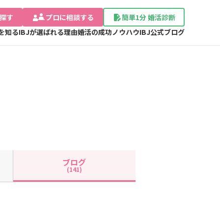
探す
プロに相談する
簡単1分 婚活診断
Jを知る
IBJが選ばれる理由
婚活の成功ノウハウ
IBJ公式ブログ
ブログ
(141)