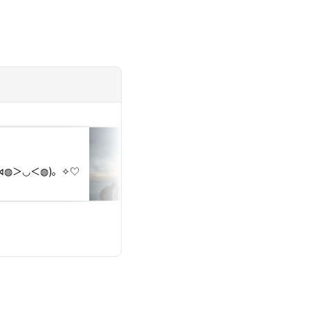
投稿日：2026.07.18
「一人が好きだから
⋈◍＞◡＜◍)。✧♡
い」？