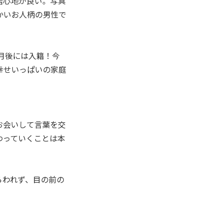
居心地が良い。写真
かいお人柄の男性で
月後には入籍！今
幸せいっぱいの家庭
お会いして言葉を交
わっていくことは本
らわれず、目の前の