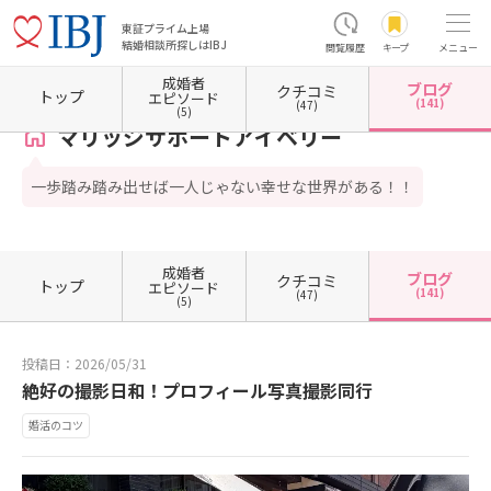
東証プライム上場
結婚相談所探しはIBJ
閲覧履歴
キープ
メニュー
成婚者
ブログ
クチコミ
ホーム
福岡県の結婚相談所
福岡県北九州市
福岡県北九州市小倉北区
マリッジサポー
トップ
エピソード
(141)
(47)
(5)
マリッジサポートアイベリー
一歩踏み踏み出せば一人じゃない幸せな世界がある！！
成婚者
ブログ
クチコミ
トップ
エピソード
(141)
(47)
(5)
投稿日：2026/05/31
絶好の撮影日和！プロフィール写真撮影同行
婚活のコツ