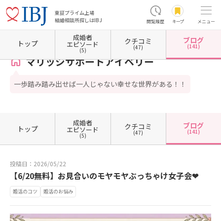
東証プライム上場
結婚相談所探しはIBJ
閲覧履歴
キープ
メニュー
成婚者
ブログ
クチコミ
ホーム
福岡県の結婚相談所
福岡県北九州市
福岡県北九州市小倉北区
マリッジサポー
トップ
エピソード
(141)
(47)
(5)
マリッジサポートアイベリー
一歩踏み踏み出せば一人じゃない幸せな世界がある！！
成婚者
ブログ
クチコミ
トップ
エピソード
(141)
(47)
(5)
投稿日：2026/05/22
【6/20無料】お見合いのモヤモヤぶっちゃけ女子会❤
婚活のコツ
婚活のお悩み