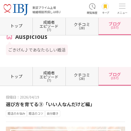
東証プライム上場
結婚相談所探しはIBJ
閲覧履歴
キープ
メニュー
成婚者
ブログ
クチコミ
ホーム
福井県の結婚相談所
福井県福井市
Auspicious
カウンセラーブログ一覧
カ
トップ
エピソード
(157)
(28)
(7)
Auspicious
ごきげん♪であなたらしい婚活
成婚者
ブログ
クチコミ
トップ
エピソード
(157)
(28)
(7)
投稿日：2026/04/19
選び方を育てる③「いい人なんだけど編」
婚活のお悩み
婚活のコツ
自分磨き