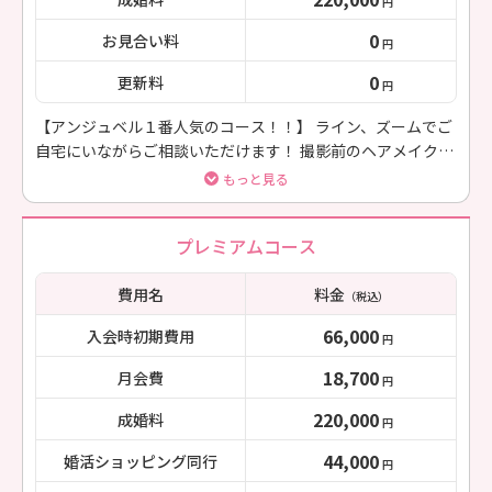
円
0
お見合い料
円
0
更新料
円
【アンジュベル１番人気のコース！！】 ライン、ズームでご
自宅にいながらご相談いただけます！ 撮影前のヘアメイク、
スタジオ撮影同行つき！ お仕事で忙しい方、遠方の方に選ば
もっと見る
れています！
プレミアムコース
費用名
料金
（税込）
66,000
入会時初期費用
円
18,700
月会費
円
220,000
成婚料
円
44,000
婚活ショッピング同行
円