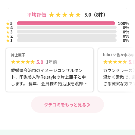
平均評価
5.0（8件）
5
100%
★
4
0%
★
3
0%
★
2
0%
★
1
0%
★
片上亜子
lulu365佐々木みゆ
5.0
5.
1年前
愛媛県今治市のイメージコンサルタン
カウンセラーの
ト、印象美人塾Re.styleの片上亜子と申
温かく素敵で、
します。 長年、会員様の婚活服を渡部理
さる誠実な方です。 恋愛経験が
恵さんと一緒にお選びしています。 会員
でも、理恵先生
様のお悩みに優しく寄り添うのはもちろ
ば、安心して結
ん、迷いが生じている方には、厳しくも
ます。 婚活や将来の結婚を考えている方
クチコミをもっと見る
温かい適格なアドバイスをきめ細やかに
は、ぜひお気軽
送られるカウンセラーさんです。会員様
てください♪
の幸せを第一に考えられているからこそ
ですよね。ショッピング同行サービスを