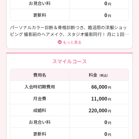
0
お見合い料
円
0
更新料
円
パーソナルカラー診断＆骨格診断つき、婚活用の洋服ショッ
ピング 撮影前のヘアメイク、スタジオ撮影同行！ 月に１回カ
フェでじっくりと作戦会議 婚活初心者、早期で結婚したい方
もっと見る
向け、スペシャルコース！
スマイルコース
費用名
料金
（税込）
66,000
入会時初期費用
円
11,000
月会費
円
220,000
成婚料
円
0
お見合い料
円
0
更新料
円