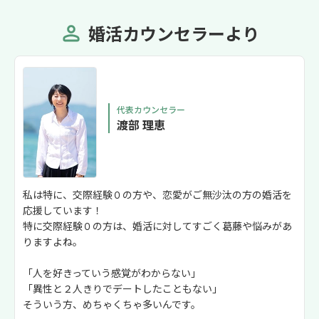
受けられる方は、理恵さんや私のアドバ
イスを素直に受け止められる方が多く、
婚活カウンセラーより
外見も内面も変化され、ご成婚までのス
ピードも早いようです。 印象アップのア
ドバイスを通して、会員様の幸せのお手
伝いをさせていただけることに喜びを感
じています。理恵さん、いつもありがと
代表カウンセラー
うございます♡アンジュベル様の更なる
渡部 理恵
ご発展をお祈りしております。
私は特に、交際経験０の方や、恋愛がご無沙汰の方の婚活を
応援しています！
特に交際経験０の方は、婚活に対してすごく葛藤や悩みがあ
りますよね。
「人を好きっていう感覚がわからない」
「異性と２人きりでデートしたこともない」
そういう方、めちゃくちゃ多いんです。