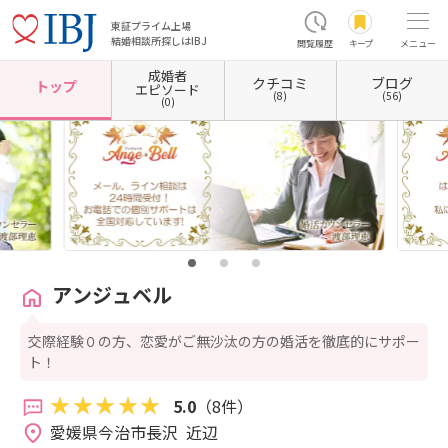
東証プライム上場
結婚相談所探しはIBJ
閲覧履歴
キープ
メニュー
成婚者
クチコミ
ブログ
ホーム
愛媛県の結婚相談所
愛媛県今治市
アンジュベル
トップ
エピソード
(8)
(56)
(0)
アンジュベル
交際経験０の方、恋愛がご無沙汰の方の婚活を徹底的にサポー
ト！
5.0
（8件）
愛媛県今治市長沢  近辺