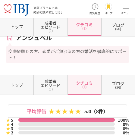
東証プライム上場
結婚相談所探しはIBJ
閲覧履歴
キープ
メニュー
成婚者
クチコミ
ブログ
ホーム
愛媛県の結婚相談所
愛媛県今治市
アンジュベル
クチコミ一覧
トップ
エピソード
(8)
(56)
(0)
アンジュベル
交際経験０の方、恋愛がご無沙汰の方の婚活を徹底的にサポー
ト！
成婚者
クチコミ
ブログ
トップ
エピソード
(8)
(56)
(0)
平均評価
5.0
（8件）
★
5
100%
★
4
0%
★
3
0%
★
2
0%