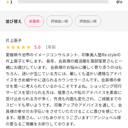
★
1
0%
並び替え
新着順
評価高い順
評価低い順
片上亜子
5.0
1年前
愛媛県今治市のイメージコンサルタント、印象美人塾Re.styleの
片上亜子と申します。 長年、会員様の婚活服を渡部理恵さんと一
緒にお選びしています。 会員様のお悩みに優しく寄り添うのはも
ちろん、迷いが生じている方には、厳しくも温かい適格なアドバ
イスをきめ細やかに送られるカウンセラーさんです。会員様の幸
せを第一に考えられているからこそですよね。ショッピング同行
サービスを受けられる方は、理恵さんや私のアドバイスを素直に
受け止められる方が多く、外見も内面も変化され、ご成婚までの
スピードも早いようです。 印象アップのアドバイスを通して、会
員様の幸せのお手伝いをさせていただけることに喜びを感じてい
ます。理恵さん、いつもありがとうございます♡アンジュベル様
の更なるご発展をお祈りしております。