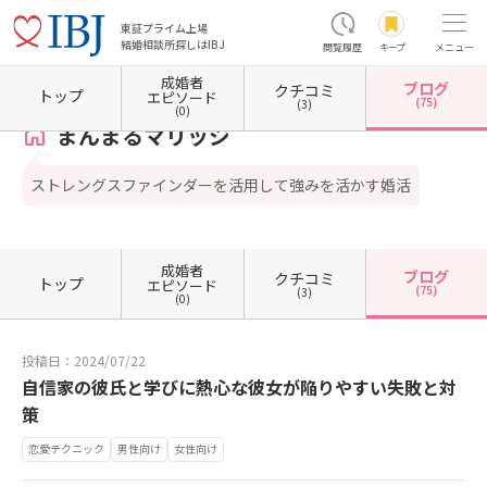
東証プライム上場
結婚相談所探しはIBJ
閲覧履歴
キープ
メニュー
成婚者
ブログ
クチコミ
ホーム
愛媛県の結婚相談所
愛媛県新居浜市
まんまるマリッジ
カウンセラーブログ一
トップ
エピソード
(75)
(3)
(0)
まんまるマリッジ
ストレングスファインダーを活用して強みを活かす婚活
成婚者
ブログ
クチコミ
トップ
エピソード
(75)
(3)
(0)
投稿日：2024/07/22
自信家の彼氏と学びに熱心な彼女が陥りやすい失敗と対
策
恋愛テクニック
男性向け
女性向け