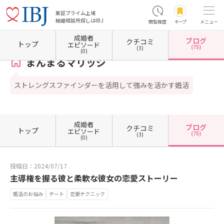
東証プライム上場
結婚相談所探しはIBJ
閲覧履歴
キープ
メニュー
成婚者
ブログ
クチコミ
ホーム
愛媛県の結婚相談所
愛媛県新居浜市
まんまるマリッジ
カウンセラーブログ一
トップ
エピソード
(75)
(3)
(0)
まんまるマリッジ
ストレングスファインダーを活用して強みを活かす婚活
成婚者
ブログ
クチコミ
トップ
エピソード
(75)
(3)
(0)
投稿日：2024/07/17
主導権を握る彼と柔軟な彼女の恋愛ストーリー
婚活のお悩み
デート
恋愛テクニック