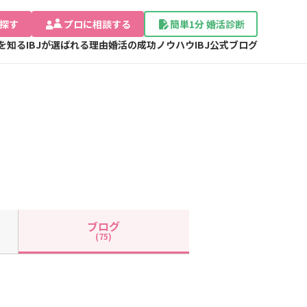
探す
プロに相談する
簡単1分 婚活診断
Jを知る
IBJが選ばれる理由
婚活の成功ノウハウ
IBJ公式ブログ
ブログ
(75)