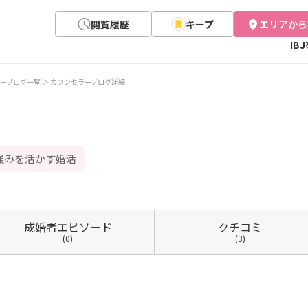
閲覧履歴
キープ
エリアから
IB
ーブログ一覧
カウンセラーブログ詳細
強みを活かす婚活
成婚者
エピソード
クチコミ
(0)
(3)