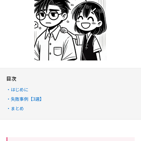
目次
はじめに
失敗事例【3選】
まとめ