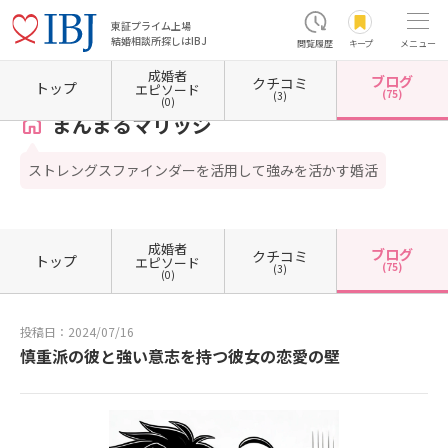
東証プライム上場
結婚相談所探しはIBJ
閲覧履歴
キープ
メニュー
成婚者
ブログ
クチコミ
ホーム
愛媛県の結婚相談所
愛媛県新居浜市
まんまるマリッジ
カウンセラーブログ一
トップ
エピソード
(75)
(3)
(0)
まんまるマリッジ
ストレングスファインダーを活用して強みを活かす婚活
成婚者
ブログ
クチコミ
トップ
エピソード
(75)
(3)
(0)
投稿日：2024/07/16
慎重派の彼と強い意志を持つ彼女の恋愛の壁