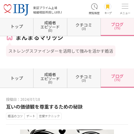
東証プライム上場
結婚相談所探しはIBJ
閲覧履歴
キープ
メニュー
成婚者
ブログ
クチコミ
ホーム
愛媛県の結婚相談所
愛媛県新居浜市
まんまるマリッジ
カウンセラーブログ一
トップ
エピソード
(75)
(3)
(0)
まんまるマリッジ
ストレングスファインダーを活用して強みを活かす婚活
成婚者
ブログ
クチコミ
トップ
エピソード
(75)
(3)
(0)
投稿日：2024/07/18
互いの価値観を尊重するための秘訣
婚活のコツ
デート
恋愛テクニック