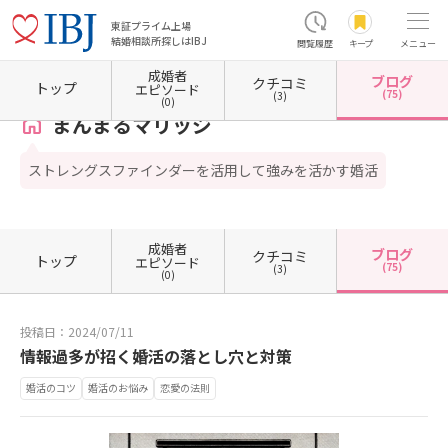
東証プライム上場
結婚相談所探しはIBJ
閲覧履歴
キープ
メニュー
成婚者
ブログ
クチコミ
ホーム
愛媛県の結婚相談所
愛媛県新居浜市
まんまるマリッジ
カウンセラーブログ一
トップ
エピソード
(75)
(3)
(0)
まんまるマリッジ
ストレングスファインダーを活用して強みを活かす婚活
成婚者
ブログ
クチコミ
トップ
エピソード
(75)
(3)
(0)
投稿日：2024/07/11
情報過多が招く婚活の落とし穴と対策
婚活のコツ
婚活のお悩み
恋愛の法則