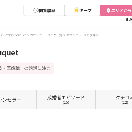
閲覧履歴
キープ
エリアから
IB
ダルサロンbouquet
カウンセラーブログ一覧
カウンセラーブログ詳細
quet
員・医療職」の婚活に注力
成婚者
エピソード
クチコ
ウン
セラー
(15)
(12)