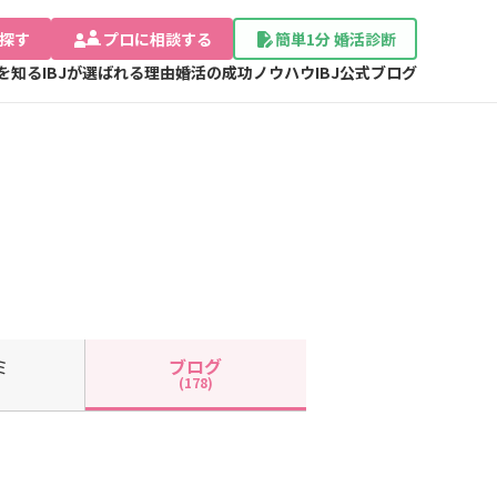
探す
プロに相談する
簡単1分 婚活診断
Jを知る
IBJが選ばれる理由
婚活の成功ノウハウ
IBJ公式ブログ
ミ
ブログ
(178)