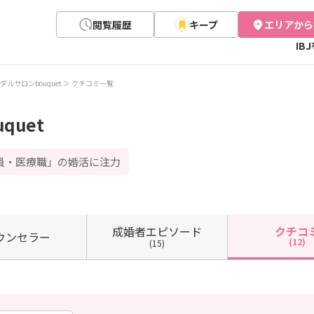
閲覧履歴
キープ
エリアから
IB
ダルサロンbouquet
クチコミ一覧
quet
員・医療職」の婚活に注力
成婚者
エピソード
クチコ
ウン
セラー
(12)
(15)