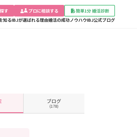
探す
プロに相談する
簡単1分 婚活診断
Jを知る
IBJが選ばれる理由
婚活の成功ノウハウ
IBJ公式ブログ
ブログ
ミ
(178)