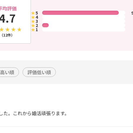
平均評価
★
5
4.7
★
4
★
3
★
2
★
1
（12件）
高い順
評価低い順
した。これから婚活頑張ります。