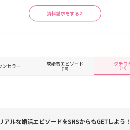
資料請求をする
成婚者
エピソード
クチコ
ウン
セラー
(12)
(15)
リアルな婚活エピソードを
SNSからもGETしよう