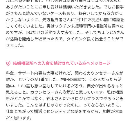
ルに希望を載せると、申し込みはあまり通らなくなったものの、
ありがたいことにお申し受けは結構いただきました。でもお相手
がきちんと読んでいないケースもあり、お会いしてから双方がっ
かりしないように、先方担当者さんに1件1件お見合い前に確認を
してくれていました。実はワクチン未接種専門の相談所も調べた
のですが、IBJだけの活動で大丈夫でした。そしてちょうどAさん
が活動を開始した頃だったので、タイミング良く出会うことがで
きました。
結婚相談所への入会を検討されている方へメッセージ
料金、サポート内容も大事だけれど、関わるカウンセラーさんが
誰か、というのが1番でした。初回の面談で、この人だったら活
動中、いい話も悪い話もしていけるだろう、自分が出せるなぁと
思えること。カウンセラーさん次第だと思っています。私は相談
所がどこかではなく、鈴木さんだからロジカプラスでやろうと思
いました。こんなはずじゃなかったのに、ってならないように、
仕事とちがって婚活はセンシティブな話をするから、相性が大事
だと思います。