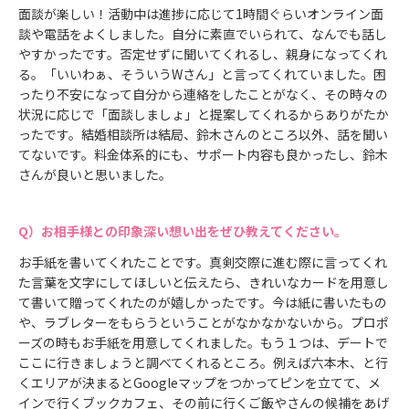
面談が楽しい！活動中は進捗に応じて1時間ぐらいオンライン面
談や電話をよくしました。自分に素直でいられて、なんでも話し
やすかったです。否定せずに聞いてくれるし、親身になってくれ
る。「いいわぁ、そういうWさん」と言ってくれていました。困
ったり不安になって自分から連絡をしたことがなく、その時々の
状況に応じで「面談しましょ」と提案してくれるからありがたか
ったです。結婚相談所は結局、鈴木さんのところ以外、話を聞い
てないです。料金体系的にも、サポート内容も良かったし、鈴木
さんが良いと思いました。
お相手様との印象深い想い出をぜひ教えてください。
お手紙を書いてくれたことです。真剣交際に進む際に言ってくれ
た言葉を文字にしてほしいと伝えたら、きれいなカードを用意し
て書いて贈ってくれたのが嬉しかったです。今は紙に書いたもの
や、ラブレターをもらうということがなかなかないから。プロポ
ーズの時もお手紙を用意してくれました。もう１つは、デートで
ここに行きましょうと調べてくれるところ。例えば六本木、と行
くエリアが決まるとGoogleマップをつかってピンを立てて、メ
インで行くブックカフェ、その前に行くご飯やさんの候補をあげ