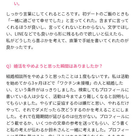
い。
しっかり言葉にしてくれるところです。初デートのご飯のときも
「一緒に過ごせて幸せでした」と言ってくれた。含まずに言って
くれるほうが良いし、言ってくれないとわからない。文字でほし
い、LINEなどでも良いから形に残るもので欲しいと伝えたら、
私がどうしたら喜ぶかを考えて、直筆で手紙を書いてくれたのが
良かったです。
婚活をやめようと思った瞬間はありましたか？
結婚相談所をやめようと思ったことは１度もないです。私は活動
を始めてから3ヶ月ほどで「ワクチン未接種」の人と結婚した
い、という条件がはっきりしました。検索してもプロフィールに
書いている人は少なく、活動は今までより難しくなると説明もし
てもらいました。やらずに妥協するのは嫌だと思い、やれるだけ
やって、それでダメだったら次どうするのかを考えることにしま
した。それで在籍期間が延びるのは仕方がない。プロフィールに
どう載せるか、いくつかの文章の参考を送ってもらい、どう書く
と私の考えが伝わるか鈴木さんと一緒に考えました。プロフィー