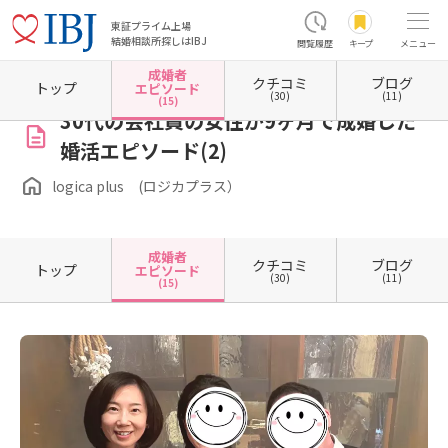
東証プライム上場
結婚相談所探しはIBJ
閲覧履歴
キープ
メニュー
成婚者
クチコミ
ブログ
ホーム
愛知県の結婚相談所
愛知県名古屋市
愛知県名古屋市昭和区
logica plus 
トップ
エピソード
(30)
(11)
(15)
30代の会社員の女性が9ヶ月で成婚した
婚活エピソード(2)
logica plus (ロジカプラス）
成婚者
クチコミ
ブログ
トップ
エピソード
(30)
(11)
(15)