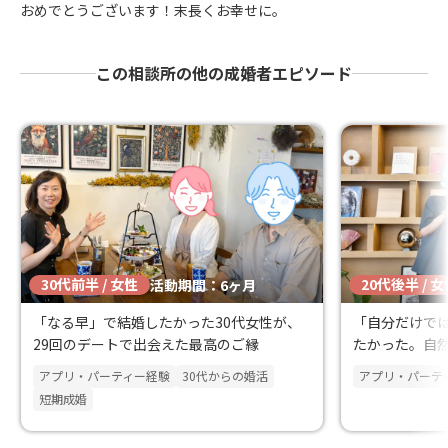
おめでとうございます！末長くお幸せに。
この相談所の他の成婚者エピソード
30代前半 / 女性
20代後半 / 
活動期間：6ヶ月
「なる早」で結婚したかった30代女性が、
「自分だけで
29回のデートで出会えた最高のご縁
たかった。自然
婚退会
アプリ・パーティー経験
30代からの婚活
アプリ・パーテ
短期成婚