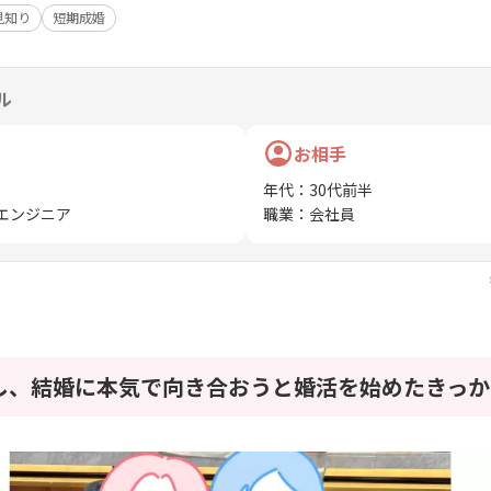
見知り
短期成婚
ル
お相手
年代
：
30代前半
エンジニア
職業
：
会社員
し、結婚に本気で向き合おうと婚活を始めたきっか