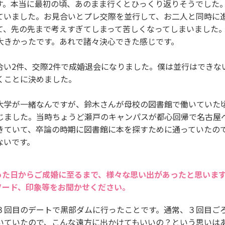
す。本当に最初の頃、あのまま行くとひっくり返りそうでした
ていました。お見合いとプレ交際を並行して、お二人と同時に
て、先の先まで考えすぎてしまって苦しくなってしまいました
大きかったです。あれで諸々決心できた感じです。
合い2件、交際2件で成婚退会になりました。僕は並行はできな
くことに決めました。
大学が一緒なんですが、鈴木さんが母校の図書館で働いていた
じました。当時ちょうど瀬戸のキャンパスが都心回帰で名古屋
きていて、卒論の時期に図書館に本を探すために通っていたの
ないです。
った日からご成婚に至るまで、様々な思い出があったと思いま
ソード、印象等をお聞かせください。
３回目のデートで黒部ダムに行ったことです。通常、３回目ご
いていたので、こんな遠方に出かけてもいいの？という思いは