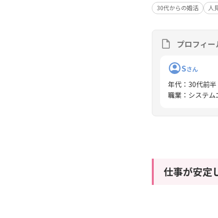
30代からの婚活
人
プロフィー
S
さん
年代
：
30代前半
職業
：
システム
仕事が安定