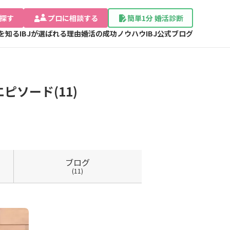
探す
プロに相談する
簡単1分 婚活診断
Jを知る
IBJが選ばれる理由
婚活の成功ノウハウ
IBJ公式ブログ
ソード(11)
ブログ
(11)