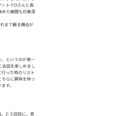
デートでOさんと真
決めた瞬間も印象深
これまで観る機会が
た、というのが第一
に会話を楽しめまし
に行った時のリスト
こちらに興味を持っ
います。
、2-３回目に、真