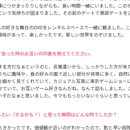
滞につかまったりしながらも、長い時間一緒にいました。この
という気持ちが固まりました。その前のデートで黒部デートを
んの好きな舞台のDVDをレンタルスペースで一緒に観ました。
興味があって、楽しかったです。新しい世界をのぞけました。
て会った時のお互いの印象を教えてください。
きる方だなぁというのと、言葉遣いから、しっかりした方が来
うちに趣味や、食の好みの面で近しい部分が非常に多く、自然
を細かく見てくれていて、カジュアル写真に東京ゲームショー
せていて、お互いゲーム好きなんだね、なんて話もしました。
い子だなぁと思いました。今でももったいないぐらいと思って
したい（するかも？）と思った瞬間はどんな時でしたか？
大きかったです。価値観が近いのがわかったので、割と早い段階