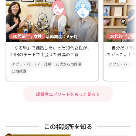
30代前半 / 女性
20代後半 / 
活動期間：6ヶ月
「なる早」で結婚したかった30代女性が、
「自分だけで
29回のデートで出会えた最高のご縁
たかった。自然
婚退会
アプリ・パーティー経験
30代からの婚活
アプリ・パーテ
短期成婚
成婚者エピソードをもっと見る
この相談所を知る