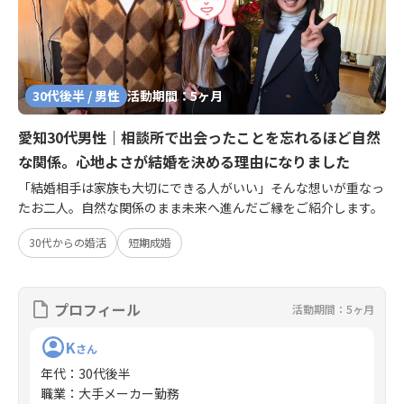
30代後半 / 男性
活動期間：5ヶ月
愛知30代男性｜相談所で出会ったことを忘れるほど自然
な関係。心地よさが結婚を決める理由になりました
「結婚相手は家族も大切にできる人がいい」そんな想いが重なっ
たお二人。自然な関係のまま未来へ進んだご縁をご紹介します。
30代からの婚活
短期成婚
プロフィール
活動期間：5ヶ月
K
さん
年代
：
30代後半
職業
：
大手メーカー勤務