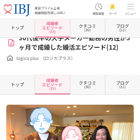
東証プライム上場
結婚相談所探しはIBJ
閲覧履歴
キープ
メニュー
成婚者
クチコミ
ブログ
ホーム
愛知県の結婚相談所
愛知県名古屋市
愛知県名古屋市昭和区
logica plus 
トップ
エピソード
(30)
(11)
(15)
30代後半の大手メーカー勤務の男性が5
ヶ月で成婚した婚活エピソード(12)
logica plus (ロジカプラス）
成婚者
クチコミ
ブログ
トップ
エピソード
(30)
(11)
(15)