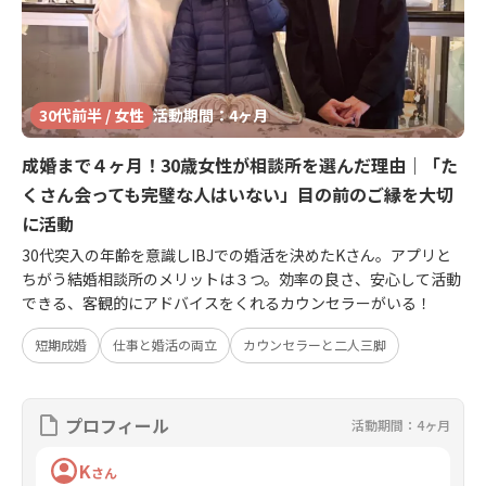
30代前半 / 女性
活動期間：4ヶ月
成婚まで４ヶ月！30歳女性が相談所を選んだ理由｜「た
くさん会っても完璧な人はいない」目の前のご縁を大切
に活動
30代突入の年齢を意識しIBJでの婚活を決めたKさん。アプリと
ちがう結婚相談所のメリットは３つ。効率の良さ、安心して活動
できる、客観的にアドバイスをくれるカウンセラーがいる！
短期成婚
仕事と婚活の両立
カウンセラーと二人三脚
プロフィール
活動期間：4ヶ月
K
さん