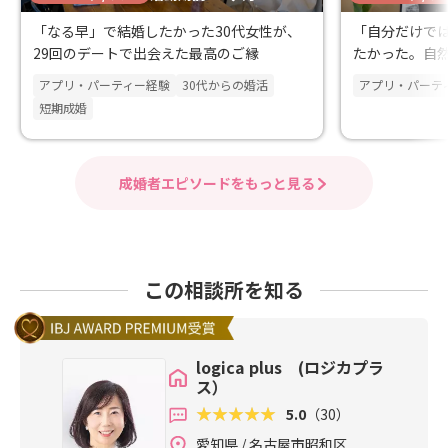
「なる早」で結婚したかった30代女性が、
「自分だけで
29回のデートで出会えた最高のご縁
たかった。自然
婚退会
アプリ・パーティー経験
30代からの婚活
アプリ・パーテ
短期成婚
成婚者エピソードをもっと見る
この相談所を知る
logica plus (ロジカプラ
ス）
5.0
（30）
愛知県 / 名古屋市昭和区