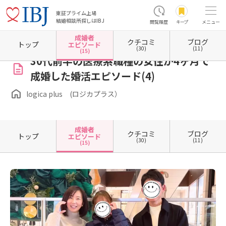
東証プライム上場
結婚相談所探しはIBJ
閲覧履歴
キープ
メニュー
成婚者
クチコミ
ブログ
ホーム
愛知県の結婚相談所
愛知県名古屋市
愛知県名古屋市昭和区
logica plus 
トップ
エピソード
(30)
(11)
(15)
30代前半の医療系職種の女性が4ヶ月で
成婚した婚活エピソード(4)
logica plus (ロジカプラス）
成婚者
クチコミ
ブログ
トップ
エピソード
(30)
(11)
(15)