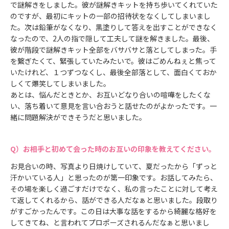
で謎解きをしました。彼が謎解きキットを持ち歩いてくれていた
のですが、最初にキットの一部の招待状をなくしてしまいまし
た。次は鉛筆がなくなり、黒塗りして答えを出すことができなく
なったので、2人の指で隠して工夫して謎を解きました。最後、
彼が階段で謎解きキット全部をバサバサと落としてしまった。手
を繋ぎたくて、緊張していたみたいで。彼はごめんねぇと焦って
いたけれど、１つずつなくし、最後全部落として、面白くておか
しくて爆笑してしまいました。
あとは、悩んだときとか、お互いどなり合いの喧嘩をしたくな
い、落ち着いて意見を言い合おうと話せたのがよかったです。一
緒に問題解決ができそうだと思いました。
お相手と初めて会った時のお互いの印象を教えてください。
お見合いの時、写真より日焼けしていて、夏だったから「ずっと
汗かいている人」と思ったのが第一印象です。お話してみたら、
その場を楽しく過ごすだけでなく、私の言ったことに対して考え
て返してくれるから、話ができる人だなぁと思いました。段取り
がすごかったんです。この日は大事な話をするから綺麗な格好を
してきてね、と言われてプロポーズされるんだなぁと思いまし