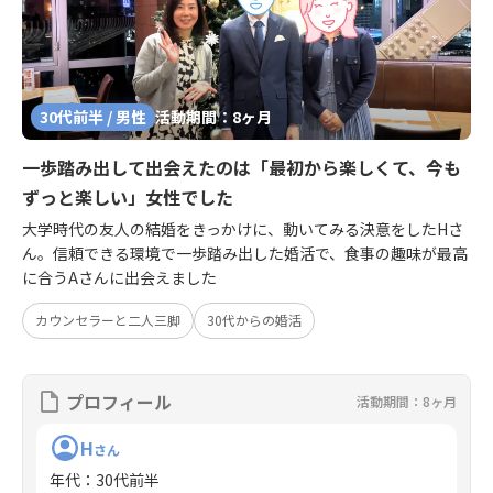
30代前半 / 男性
活動期間：8ヶ月
一歩踏み出して出会えたのは「最初から楽しくて、今も
ずっと楽しい」女性でした
大学時代の友人の結婚をきっかけに、動いてみる決意をしたHさ
ん。信頼できる環境で一歩踏み出した婚活で、食事の趣味が最高
に合うAさんに出会えました
カウンセラーと二人三脚
30代からの婚活
プロフィール
活動期間：8ヶ月
H
さん
年代
：
30代前半