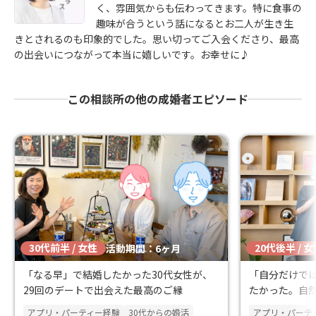
く、雰囲気からも伝わってきます。特に食事の
趣味が合うという話になるとお二人が生き生
きとされるのも印象的でした。思い切ってご入会くださり、最高
の出会いにつながって本当に嬉しいです。お幸せに♪
この相談所の他の成婚者エピソード
30代前半 / 女性
20代後半 / 
活動期間：6ヶ月
「なる早」で結婚したかった30代女性が、
「自分だけで
29回のデートで出会えた最高のご縁
たかった。自然
婚退会
アプリ・パーティー経験
30代からの婚活
アプリ・パーテ