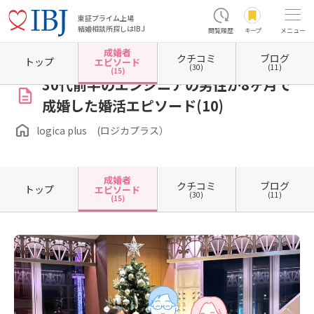
東証プライム上場
結婚相談所探しはIBJ
閲覧履歴
キープ
メニュー
成婚者
クチコミ
ブログ
ホーム
愛知県の結婚相談所
愛知県名古屋市
愛知県名古屋市昭和区
logica plus 
トップ
エピソード
(30)
(11)
(15)
30代前半のエンジニアの男性が8ヶ月で
成婚した婚活エピソード(10)
logica plus (ロジカプラス）
成婚者
クチコミ
ブログ
トップ
エピソード
(30)
(11)
(15)