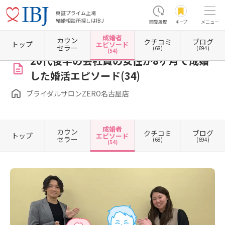
東証プライム上場
結婚相談所探しはIBJ
閲覧履歴
キープ
メニュー
成婚者
カウン
クチコミ
ブログ
ホーム
愛知県の結婚相談所
愛知県名古屋市
愛知県名古屋市中区
愛知県名古屋市中区
トップ
エピソード
セラー
(68)
(694)
(54)
20代後半の会社員の女性が8ヶ月で成婚
した婚活エピソード(34)
ブライダルサロンZERO名古屋店
成婚者
カウン
クチコミ
ブログ
トップ
エピソード
セラー
(68)
(694)
(54)