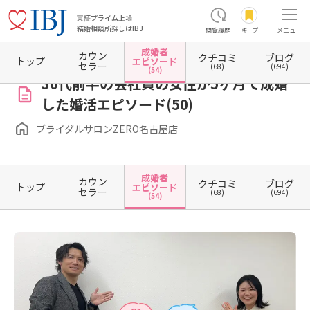
東証プライム上場
結婚相談所探しはIBJ
閲覧履歴
キープ
メニュー
成婚者
カウン
クチコミ
ブログ
ホーム
愛知県の結婚相談所
愛知県名古屋市
愛知県名古屋市中区
愛知県名古屋市中区
トップ
エピソード
セラー
(68)
(694)
(54)
30代前半の会社員の女性が5ヶ月で成婚
した婚活エピソード(50)
ブライダルサロンZERO名古屋店
成婚者
カウン
クチコミ
ブログ
トップ
エピソード
セラー
(68)
(694)
(54)