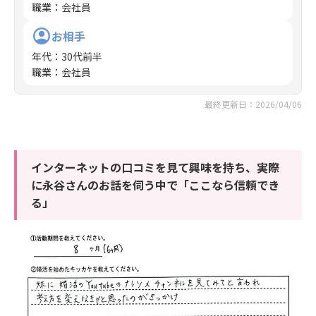
職業
：
会社員
お相手
年代
：
30代前半
職業
：
会社員
最終更新日：2026/04/06
インターネットの口コミを見て興味を持ち、実際
に永谷さんのお話を伺う中で「ここなら信頼でき
る」