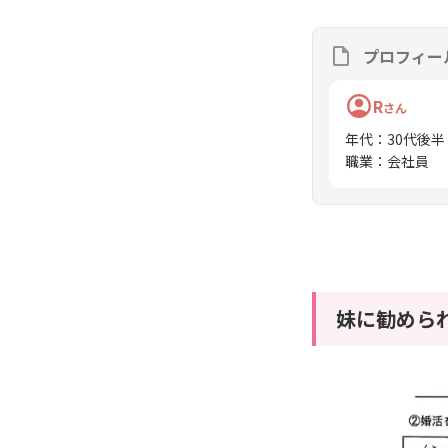
プロフィー
R
さん
年代
：
30代後半
職業
：
会社員
妹に勧めら