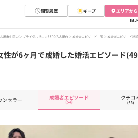
閲覧履歴
キープ
エリアから
IB
古屋市中区栄
ブライダルサロンZERO名古屋店
成婚者エピソード一覧
成婚者エピソード詳
女性が6ヶ月で成婚した婚活エピソード(49
クチコ
成婚者
エピソード
ウン
セラー
(54)
(68)