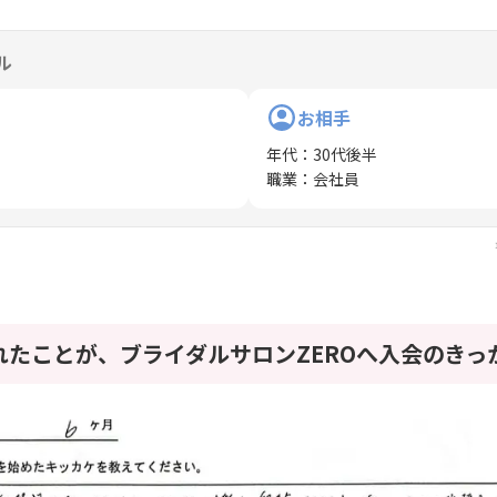
ル
お相手
年代
：
30代後半
職業
：
会社員
れたことが、ブライダルサロンZEROへ入会のきっ