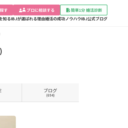
探す
プロに相談する
簡単1分 婚活診断
Jを知る
IBJが選ばれる理由
婚活の成功ノウハウ
IBJ公式ブログ
細
)
ミ
ブログ
(694)