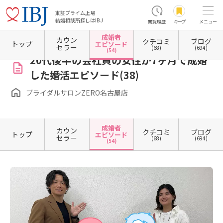
東証プライム上場
結婚相談所探しはIBJ
閲覧履歴
キープ
メニュー
成婚者
カウン
クチコミ
ブログ
ホーム
愛知県の結婚相談所
愛知県名古屋市
愛知県名古屋市中区
愛知県名古屋市中区
トップ
エピソード
セラー
(68)
(694)
(54)
20代後半の会社員の女性が7ヶ月で成婚
した婚活エピソード(38)
ブライダルサロンZERO名古屋店
成婚者
カウン
クチコミ
ブログ
トップ
エピソード
セラー
(68)
(694)
(54)