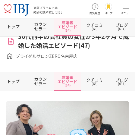
東証プライム上場
結婚相談所探しはIBJ
閲覧履歴
キープ
メニュー
成婚者
カウン
クチコミ
ブログ
ホーム
愛知県の結婚相談所
愛知県名古屋市
愛知県名古屋市中区
愛知県名古屋市中区
トップ
エピソード
セラー
(68)
(694)
(54)
30代前半の会社員の女性が3年2ヶ月で成
婚した婚活エピソード(47)
ブライダルサロンZERO名古屋店
成婚者
カウン
クチコミ
ブログ
トップ
エピソード
セラー
(68)
(694)
(54)