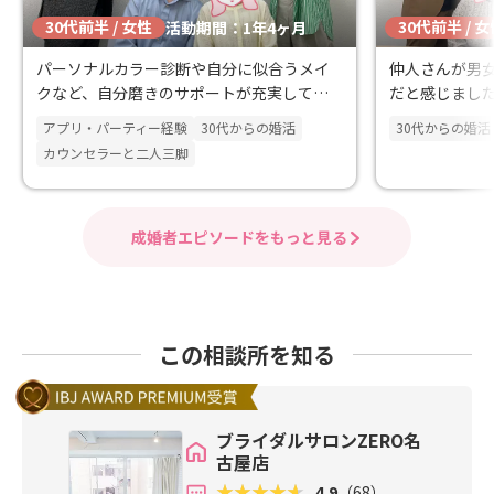
30代前半 / 女性
30代前半 / 
活動期間：1年4ヶ月
パーソナルカラー診断や自分に似合うメイ
仲人さんが男
クなど、自分磨きのサポートが充実してい
だと感じまし
る点に魅力を感じました。
アプリ・パーティー経験
30代からの婚活
30代からの婚活
カウンセラーと二人三脚
成婚者エピソードをもっと見る
この相談所を知る
ブライダルサロンZERO名
古屋店
4.9
（68）