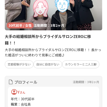
30代前半 / 女性
活動期間：3年2ヶ月
大手の結婚相談所からブライダルサロンZEROに移
籍！！
大手の結婚相談所からブライダルサロンZEROに移籍！！ 長かっ
た婚活がついに終わりで見事にご成婚♪
恋愛経験が少ない
自分に自信がない
カウンセラーと二人三脚
プロフィール
活動期間：3年2ヶ月
Y
さん
年代
：
30代前半
職業
：
会社員