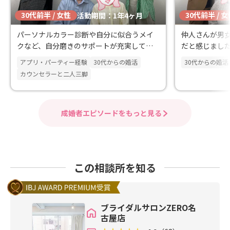
30代前半 / 女性
30代前半 / 
活動期間：1年4ヶ月
パーソナルカラー診断や自分に似合うメイ
仲人さんが男
クなど、自分磨きのサポートが充実してい
だと感じまし
る点に魅力を感じました。
アプリ・パーティー経験
30代からの婚活
30代からの婚活
カウンセラーと二人三脚
成婚者エピソードをもっと見る
この相談所を知る
ブライダルサロンZERO名
古屋店