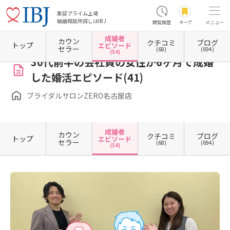
東証プライム上場
結婚相談所探しはIBJ
閲覧履歴
キープ
メニュー
成婚者
カウン
クチコミ
ブログ
ホーム
愛知県の結婚相談所
愛知県名古屋市
愛知県名古屋市中区
愛知県名古屋市中区
トップ
エピソード
セラー
(68)
(694)
(54)
30代前半の会社員の女性が6ヶ月で成婚
した婚活エピソード(41)
ブライダルサロンZERO名古屋店
成婚者
カウン
クチコミ
ブログ
トップ
エピソード
セラー
(68)
(694)
(54)