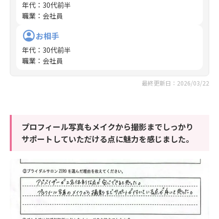
年代
：
30代前半
職業
：
会社員
お相手
年代
：
30代前半
職業
：
会社員
最終更新日：2026/03/22
プロフィール写真もメイクから撮影までしっかり
サポートしていただける点に魅力を感じました。