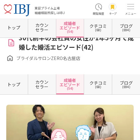
東証プライム上場
結婚相談所探しはIBJ
閲覧履歴
キープ
メニュー
成婚者
カウン
クチコミ
ブログ
ホーム
愛知県の結婚相談所
愛知県名古屋市
愛知県名古屋市中区
愛知県名古屋市中区
トップ
エピソード
セラー
(68)
(694)
(54)
30代前半の会社員の女性が1年5ヶ月で成
婚した婚活エピソード(42)
ブライダルサロンZERO名古屋店
成婚者
カウン
クチコミ
ブログ
トップ
エピソード
セラー
(68)
(694)
(54)