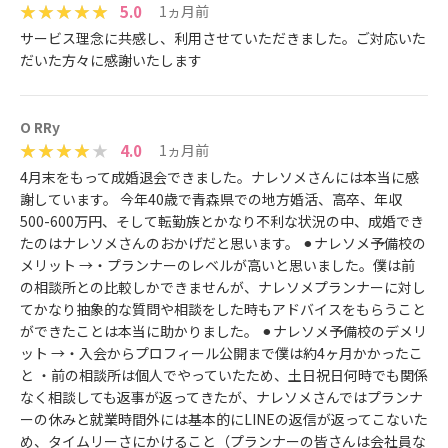
5.0
1ヵ月前
サービス理念に共感し、利用させていただきました。ご対応いた
だいた方々に感謝いたします
O RRy
4.0
1ヵ月前
4月末をもって成婚退会できました。ナレソメさんには本当に感
謝しています。 今年40歳で青森県での地方婚活、高卒、年収
500-600万円、そして転勤族とかなり不利な状況の中、成婚でき
たのはナレソメさんのおかげだと思います。 ⚫︎ナレソメ予備校の
メリット →・プランナーのレベルが高いと思いました。僕は前
の相談所との比較しかできませんが、ナレソメプランナーに対し
てかなり抽象的な質問や相談をした時もアドバイスをもらうこと
ができたことは本当に助かりました。 ⚫︎ナレソメ予備校のデメリ
ット →・入会からプロフィール公開まで僕は約4ヶ月かかったこ
と ・前の相談所は個人でやっていたため、土日祝日何時でも関係
なく相談しても返事が返ってきたが、ナレソメさんではプランナ
ーの休みと就業時間外には基本的にLINEの返信が返ってこないた
め、タイムリーさにかけること（プランナーの皆さんは会社員な