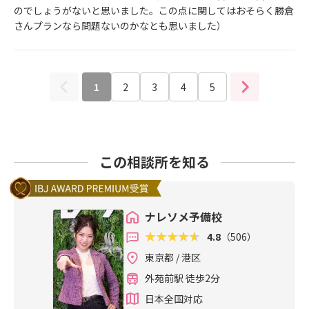
のでしょうがないと思いました。この点に関してはおそらく勝倉
さんプランなら問題ないのかなとも思いました）
1
2
3
4
5
この相談所を知る
ナレソメ予備校
4.8
（506）
東京都 / 港区
外苑前駅 徒歩2分
日本全国対応