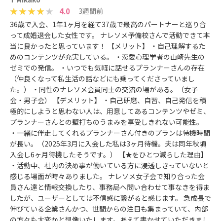
4.0
3週間前
36歳で入会、1年1ヶ月を経て37歳で最高のパートナーと巡り合
って成婚退会した女性です。 ナレソメ予備校さんで活動できて本
当に良かったと思っています！ 【メリット】 ・自己理解するた
めのコンテンツが充実している。 ・恋愛心理学者の山崎先生の
ゼミでの発信。 ・いつでも気軽に話せるプランナーさんの存在
（仲良くなって私生活の話などにも乗ってくださっていまし
た。） ・同性のナレソメ会員同士の交流の場がある。（女子
会・男子会） 【デメリット】 ・自己研磨、自習、自己発信を積
極的にしようと思わない人は、用意してあるコンテンツやゼミ、
プランナーさんとの壁打ちのうまみを享受しきれない可能性。
・一緒に伴走してくれるプランナーさん付きのプランは待機時間
が長い。（2025年3月に入会した私は3ヶ月待機。夫は同年秋頃
入会し6ヶ月待機したそうです。） 【★をひとつ減らした理由】
・活動中、社内の決め事が働いている方に浸透しきっていないと
感じる場面が時々ありました。 ナレソメ女子会で知り合った会
員さん達と情報交換したり、事務局へ問い合わせて事なきを得ま
したが、ユーザーとしては不信感に繋がると感じます。 急成長で
伸びている企業さんかつ、世間からの注目も集まっていて、内部
の方々も大変かと想像いたします。あえて書かせていただきまし