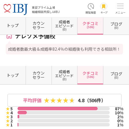
東証プライム上場
結婚相談所探しはIBJ
閲覧履歴
キープ
メニュー
成婚者
カウン
クチコミ
ブログ
ホーム
東京都の結婚相談所
東京都港区
ナレソメ予備校
クチコミ一覧
トップ
エピソード
セラー
(506)
(0)
(0)
ナレソメ予備校
成婚者数最大級＆成婚率82.4％の結婚後も利用できる相談所！
成婚者
カウン
クチコミ
ブログ
トップ
エピソード
セラー
(506)
(0)
(0)
平均評価
4.8
（506件）
★
5
87%
★
4
10%
★
3
2%
★
2
0%
★
1
1%