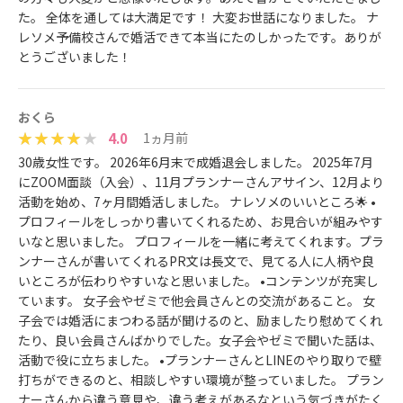
た。 全体を通しては大満足です！ 大変お世話になりました。 ナ
レソメ予備校さんで婚活できて本当にたのしかったです。ありが
とうございました！
おくら
4.0
1ヵ月前
30歳女性です。 2026年6月末で成婚退会しました。 2025年7月
にZOOM面談（入会）、11月プランナーさんアサイン、12月より
活動を始め、7ヶ月間婚活しました。 ナレソメのいいところ🌟 •
プロフィールをしっかり書いてくれるため、お見合いが組みやす
いなと思いました。 プロフィールを一緒に考えてくれます。プラ
ンナーさんが書いてくれるPR文は長文で、見てる人に人柄や良
いところが伝わりやすいなと思いました。 •コンテンツが充実し
ています。 女子会やゼミで他会員さんとの交流があること。 女
子会では婚活にまつわる話が聞けるのと、励ましたり慰めてくれ
たり、良い会員さんばかりでした。女子会やゼミで聞いた話は、
活動で役に立ちました。 •プランナーさんとLINEのやり取りで壁
打ちができるのと、相談しやすい環境が整っていました。 プラン
ナーさんから違う意見や、違う考えがあるなという気づきがたく