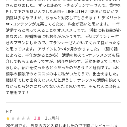
さんありました。 ずっと褒めて下さるプランナーさんで、背中を
押して下さる良い人でした🙏🏻✨ LINEは1日2回あるかないかで
頻度は少なめですが、ちゃんと対応してもらえます！ デメリット
💔 •コンテンツが充実してるため、料金が高いと思います。 一年
活動すると思って入ることをオススメします。 活動にもお金が必
要なのと、結婚準備にもお金がかかります。 •私はプランナー付
きのプランにしたので、プランナーさんがいてくれて良かったな
と思っています。 アサインに3〜4ヶ月かかりました。（聞く話
によると、半年かかるとか💦） 活動を終えて •ナレソメンズも紹
介してもらえるそうですが、紹介を使わず、活動を終えてしまい
ました。紹介を使ったらどうだったのだろう？と疑問です。 •お
相手の相談所のオススメの中に私がいたそうで、出会えました。
相談所でしか出会えない人だと思うし、ナレソメの活動を始めて
なかったら好きになってない人だと思います。そんな人に出会え
て感謝です！
H T
1.0
1ヵ月前
20代男です。 外部の方と入籍しましたので正直にレビューしま