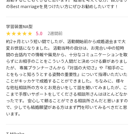
のBest marriageを見つけたい方にぜひお勧めしたいです！
学習装置NA型
5.0
2週間前
約2ヶ月という短い間でしたが、活動開始前から成婚退会まで大
変お世話になりました。 活動当時の自分は、お見合い中の短時
間の会話内での情報や偏見から、十分なコミュニケーションを取
らずにお相手のことをこういう人間だと決めつける癖がありまし
たが、 専属プランナーさんから『対話の大切さ』や『相手のこ
とをもっと知ろうとする姿勢の重要性』について指導いただいた
ことがキッカケで成婚することができました。 ちなみに、様々
な他社相談所の方々とお見合いをして話を聞いてみましたが、こ
こまで手厚いサポートをしてくださる相談所さんはほとんどなか
ったです。 安心して頼ることができる相談所さんだと思いますの
で、少しでも結婚願望がある方はまず門を叩いてみるべきだと思
います。
T Mikako