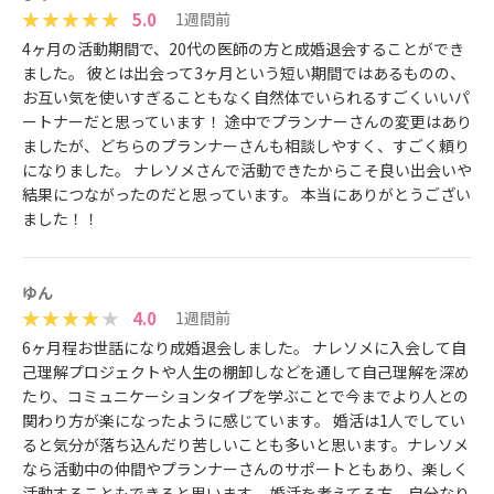
5.0
1週間前
4ヶ月の活動期間で、20代の医師の方と成婚退会することができ
ました。 彼とは出会って3ヶ月という短い期間ではあるものの、
お互い気を使いすぎることもなく自然体でいられるすごくいいパ
ートナーだと思っています！ 途中でプランナーさんの変更はあり
ましたが、どちらのプランナーさんも相談しやすく、すごく頼り
になりました。 ナレソメさんで活動できたからこそ良い出会いや
結果につながったのだと思っています。 本当にありがとうござい
ました！！
ゆん
4.0
1週間前
6ヶ月程お世話になり成婚退会しました。 ナレソメに入会して自
己理解プロジェクトや人生の棚卸しなどを通して自己理解を深め
たり、コミュニケーションタイプを学ぶことで今までより人との
関わり方が楽になったように感じています。 婚活は1人でしてい
ると気分が落ち込んだり苦しいことも多いと思います。ナレソメ
なら活動中の仲間やプランナーさんのサポートともあり、楽しく
活動することもできると思います。 婚活を考えてる方、自分なり