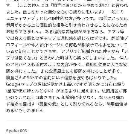
す。 （ここの仲人には『相手は遊びだからやめておけ』と言われ
ました。信じなかった自分を心から誇りに思います） 一般コミ
ュニティやアプリと比べ個性的な方が多いです。 20代にとっては
費用がかかる上に個性的な相手と引き合わさせることになるため
お勧めできません。 ある程度恋愛経験がある方なら、アプリ等
で出会える層とのギャップに違和感を感じるはずです。 幹部陣プ
ロフィールや仲人紹介ページから何名が相談所で相手を見つけて
いるか知ることができます。 アプリでご結婚された仲人から「ア
プリは良くない」と言われた時は内心笑ってしまいました。 仲人
のアドバイスも添付のような内容が多く、費用対効果に大きな疑
問を感じました。 また企業風土にも疑問を感じることが多く、
勝倉さんのSNSでの言動には不信感を強めるばかりでした。
Googleマップの評価が見かけ上高いですが明らかに分布に偏り
(星3評価がほとんどない）があるように見えます。法的措置が怖
いのでこれ以上は書きません 年齢的に後がなく、なりふり構わ
ず結婚を目指す『最後の砦』として割り切れるなら、利用価値は
あるかもしれません
Syaka 003