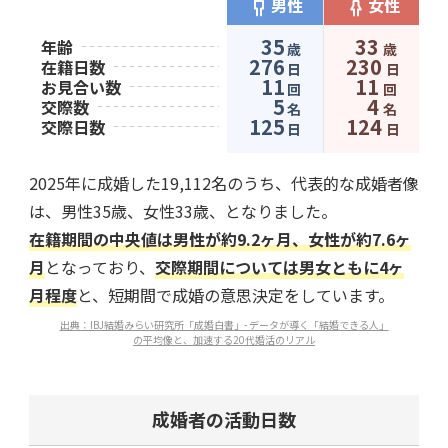
男性
女性
35
33
年齢
歳
歳
276
230
在籍日数
日
日
11
11
お見合い数
回
回
5
4
交際数
名
名
125
124
交際日数
日
日
2025年に成婚した19,112名のうち、代表的な成婚者像
は、男性35歳、女性33歳、となりました。
在籍期間の中央値は男性が約9.2ヶ月、女性が約7.6ヶ
月
となっており、
交際期間については男女ともに4ヶ
月程度
と、短期間で成婚の意思決定をしています。
出典：IBJ結婚みらい研究所「成婚白書」- データが導く「結婚できる人」
の平均像と、加速する20代婚活のリアル
成婚者の活動日数