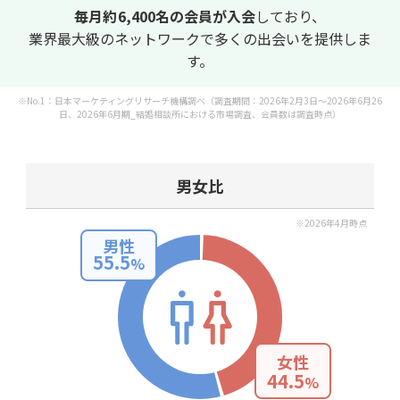
毎月約
6,400
名の会員が入会
しており、
業界最大級のネットワークで多くの出会いを提供しま
す。
※No.1：日本マーケティングリサーチ機構調べ（調査期間：2026年2月3日～2026年6月26
日、2026年6月期_結婚相談所における市場調査、会員数は調査時点）
男女比
※2026年4月時点
男性
55.5
%
女性
44.5
%