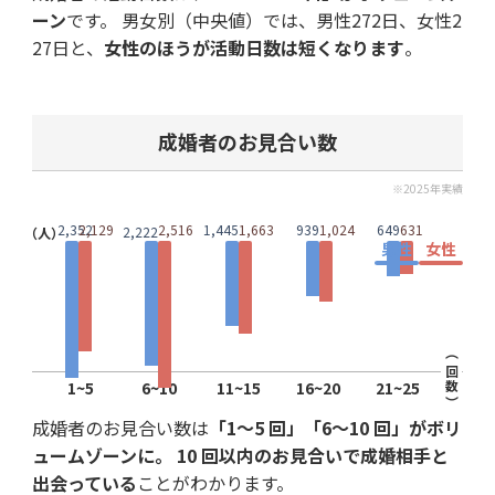
ーン
です。 男女別（中央値）では、男性272日、女性2
27日と、
女性のほうが活動日数は短くなります
。
成婚者のお見合い数
※2025年実績
2,352
2,129
2,516
1,445
1,663
939
1,024
649
631
2,222
（人）
男性
女性
（ 回数 ）
1~5
6~10
11~15
16~20
21~25
成婚者のお見合い数は
「1〜5 回」「6〜10 回」がボリ
ュームゾーンに。 10 回以内のお見合いで成婚相手と
出会っている
ことがわかります。