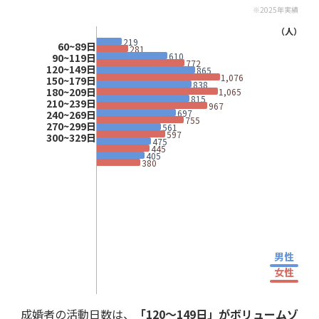
※2025年実績
（人）
219
60~89日
281
610
90~119日
772
120~149日
865
1,076
150~179日
838
180~209日
1,065
815
210~239日
967
697
240~269日
755
270~299日
561
597
300~329日
475
445
405
380
男性
女性
成婚者の活動日数は、
「120～149日」がボリュームゾ