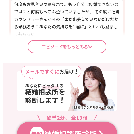
何度もお見合いで断られて、
もう自分は結婚できないの
では？と何度もへこみ泣いていましたが、 その度に担当
カウンセラーさんからの
「まだ出会えていないだけだか
ら頑張ろう！あなたの気持ちを1 番に」
といつも励まし
てもらった。
エピソードをもっとみる
30代女性 / 東京都
短期間での⼊籍を目標にしていたため、
婚活カウンセラ
ーに都度状況報告し、その時に必要な動きができまし
た。 初月にできるだけたくさんお会いしてそこから絞っ
あなたに
ピッタリ
の
結婚相談所を
ていくなど、
どのタイミングでどこまで踏み込んだ会話
!
診断します
をするとよいなど
も都度アドバイスいただきすごく良か
ったです。
簡単2分、 全13問
40代男性 / 大阪府
結婚相談所診断
無料