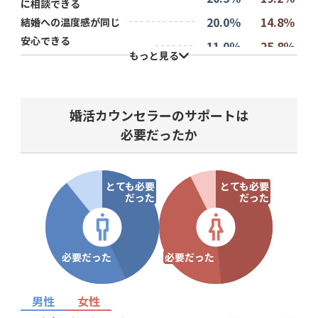
に相談できる
20.0％
14.8％
結婚への温度感が同じ
安心できる
11.0％
25.8％
（独身証明書の提出が必須）
もっと見る
6.7％
1.2％
会員数が多い
2.7％
0.7％
魅力的な異性が多い
プロフィールが
婚活カウンセラーのサポートは
2.1％
1.0％
充実している
必要だったか
1.8％
1.9％
その他
とても必要
とても必要
だった
だった
必要だった
必要だった
男性
女性