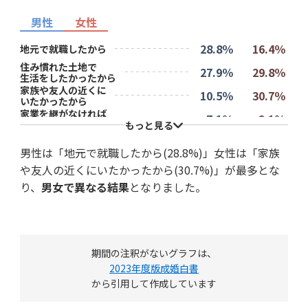
男性
女性
28.8％
16.4％
地元で就職したから
住み慣れた土地で
27.9％
29.8％
生活をしたかったから
家族や友人の近くに
10.5％
30.7％
いたかったから
家業を継がなければ
7.1％
2.1％
ならなかったから
もっと見る
6.5％
5.1％
地元が好きだから
男性は「地元で就職したから(28.8%)」女性は「家族
19.3％
15.9％
特に理由はない
や友人の近くにいたかったから(30.7%)」が最多とな
り、
男女で異なる結果
となりました。
期間の注釈がないグラフは、
2023年度版成婚白書
から引用して作成しています