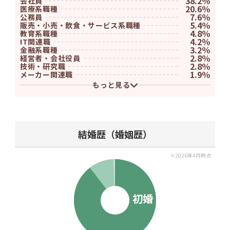
38.2％
会社員
20.6％
医療系職種
7.6％
公務員
5.4％
販売・小売・飲食・サービス系職種
4.8％
教育系職種
4.2％
IT関連職
3.2％
金融系職種
2.8％
経営者・会社役員
2.8％
技術・研究職
1.9％
メーカー関連職
1.3％
クリエイター・マスコミ系職種
もっと見る
1.1％
土木・不動産・建築系職種
0.8％
物流・運輸関連職
0.4％
士業
4.8％
その他
構成割合がわずかな職業は、表示を省略しております。
結婚歴（婚姻歴）
※2026年4月時点
初婚