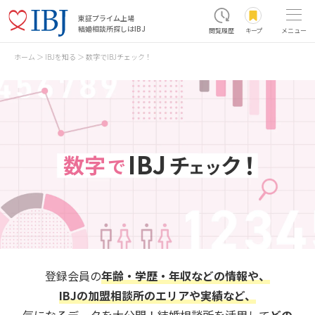
東証プライム上場
結婚相談所探しはIBJ
閲覧履歴
キープ
メニュー
ホーム
IBJを知る
数字でIBJチェック！
IBJ
！
数字
チ
ク
で
ェ
ッ
登録会員の
年齢・学歴・年収などの情報や、
IBJの加盟相談所のエリアや実績など、