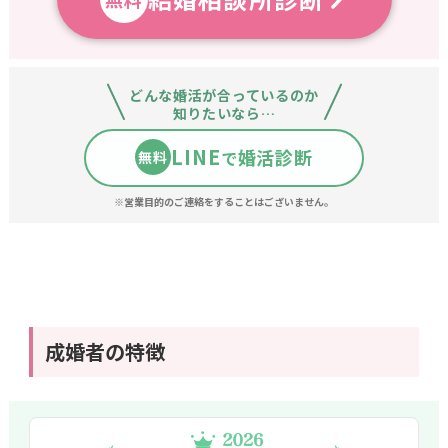
真剣交際していた方からお断りされた際にとても丁寧に
支えていただきました。
おかげで心が折れずに活動を続
けることができました。
どんな婚活が合っているのか
また、今のパートナーとの交際を続けるか
迷っていた時
知りたいなら…
にもフォローしていただき、
無事に成婚できました。
LINE
婚活診断
で
無料
※営業目的のご連絡をすることはございません。
30代男性 / 三重県
お相手の方が全体的に優秀なため、自分の情けなさを感
じる時がありましたが、
お相手が自分を好きな理由を教
えてくれたり気持ちの代理返答をしてもらえたりと、
色々ありますが婚活カウンセラーのサポートあってこそ
成婚者の特徴
でした。
30代男性 / 東京県