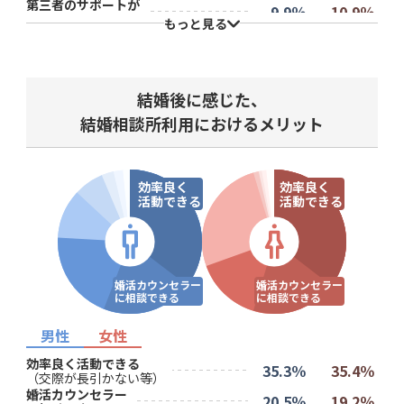
第三者のサポートが
9.9％
10.9％
あったから
もっと見る
9.1％
14.3％
短期間で結婚したかったから
理想の相手に出会えると
5.7％
2.7％
思ったから
結婚相談所で結婚した
結婚後に感じた、
3.9％
7.6％
知人がいるから
結婚相談所利用におけるメリット
効率良く
効率良く
活動できる
活動できる
婚活カウンセラー
婚活カウンセラー
に相談できる
に相談できる
男性
女性
効率良く活動できる
35.3％
35.4％
（交際が長引かない等）
婚活カウンセラー
20.5％
19.2％