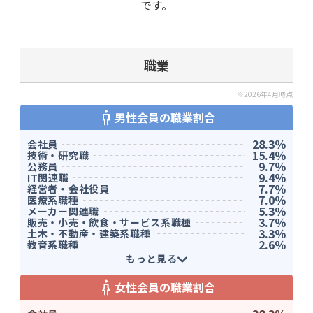
です。
職業
※2026年4月時点
男性会員の職業割合
28.3％
会社員
15.4％
技術・研究職
9.7％
公務員
9.4％
IT関連職
7.7％
経営者・会社役員
7.0％
医療系職種
5.3％
メーカー関連職
3.7％
販売・小売・飲食・サービス系職種
3.3％
土木・不動産・建築系職種
2.6％
教育系職種
2.6％
物流・運輸関連職
もっと見る
1.5％
金融系職種
0.9％
士業
女性会員の職業割合
0.7％
クリエイター・マスコミ系職種
1.9％
その他
※構成割合がわずかな職業は、表示を省略しております。