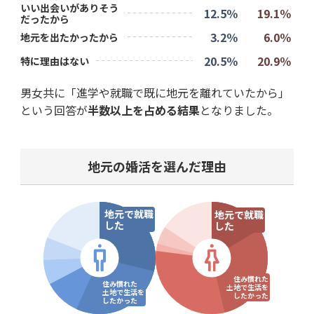
いい出会いがありそう
12.5％
19.1％
だったから
3.2％
6.0％
地元を出たかったから
20.5％
20.9％
特に理由はない
男女共に「進学や就職で既に地元を離れていたから」
という回答が
半数以上を占める結果
となりました。
地元の婚活を選んだ理由
地元で
就職
地元で
就職
した
した
住み慣れた
住み慣れた
土地で
生活を
土地で
生活を
したかった
したかった