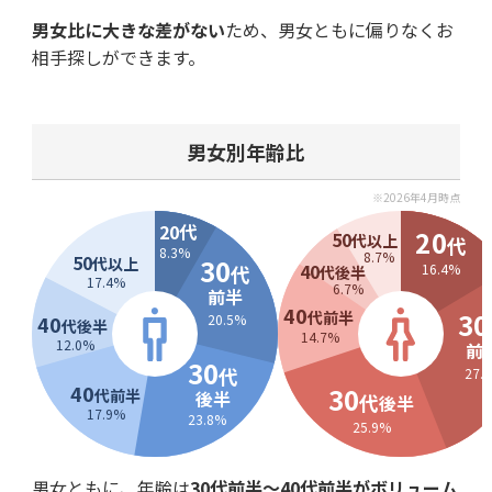
男女比に大きな差がない
ため、男女ともに偏りなくお
相手探しができます。
男女別年齢比
※2026年4月時点
2
0
代
20
50
代以上
代
8.3%
8.7%
50
30
代以上
40
代
16.4%
代後半
17.4%
6.7%
前半
40
30
代前半
40
20.5%
代後半
14.7%
12.0%
前
30
代
27.
40
30
代前半
後半
代
後半
17.9%
23.8%
25.9%
男女ともに、年齢は
30代前半～40代前半がボリューム