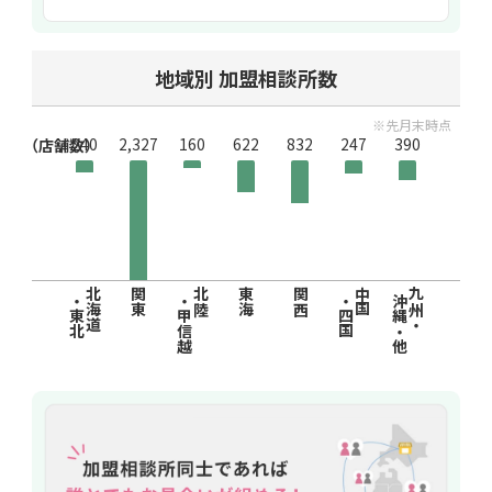
地域別 加盟相談所数
※先月末時点
240
2,327
160
622
832
247
390
（店舗数）
北海道
関東
北陸
東海
関西
中国
九州・
・東北
・甲信越
・四国
沖縄・他