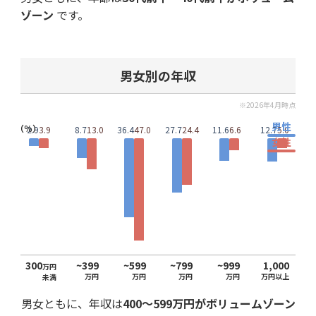
ゾーン
です。
男女別の年収
※2026年4月時点
男性
（％）
2.9
3.9
8.7
13.0
36.4
47.0
27.7
24.4
11.6
6.6
12.7
5.0
女性
300
~399
~599
~799
~999
1,000
万円
万円
万円
万円
万円
万円以上
未満
男女ともに、年収は
400〜599万円がボリュームゾーン