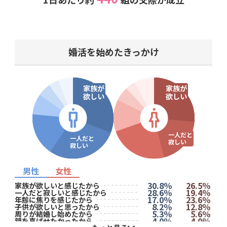
婚活を始めたきっかけ
家族が
家族が
欲しい
欲しい
一人だと
一人だと
寂しい
寂しい
男性
女性
30.8％
26.5％
家族が欲しいと感じたから
28.6％
19.4％
一人だと寂しいと感じたから
17.0％
23.6％
年齢に焦りを感じたから
8.2％
12.8％
子供が欲しいと思ったから
5.3％
5.6％
周りが結婚し始めたから
4.0％
4.0％
親を喜ばせたかったから