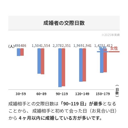
成婚者の交際日数
※2025年実績
498
486
1,504
1,554
2,378
2,351
1,969
1,941
1,425
1,412
（人）
男性
女性
（ 日数 ）
30~59
60~89
90~119
120~149
150~179
成婚相手との交際日数は
「90~119 日」が最多
となる
ことから、 成婚相手と初めて会った日（お見合い日）
から
4 ヶ月以内に成婚している方が多いです。