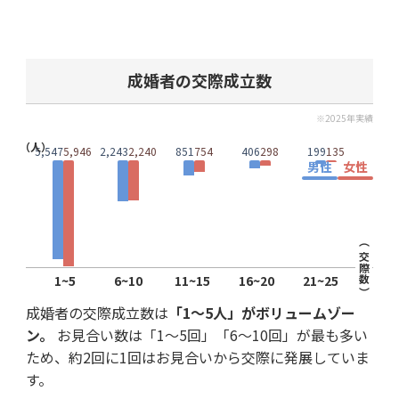
成婚者の交際成立数
※2025年実績
（人）
5,547
5,946
2,243
2,240
851
754
406
298
199
135
男性
女性
（ 交際数 ）
1~5
6~10
11~15
16~20
21~25
成婚者の交際成立数は
「1～5人」がボリュームゾー
ン。
お見合い数は「1～5回」「6～10回」が最も多い
ため、約2回に1回はお見合いから交際に発展していま
す。