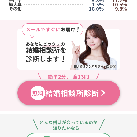
9.3％
11.2％
専門卒
1.5％
10.5％
短大卒
18.0％
9.8％
その他
あなたに
ピッタリ
の
結婚相談所を
!
診断します
簡単2分、 全13問
結婚相談所診断
無料
どんな婚活が合っているのか
知りたいなら…