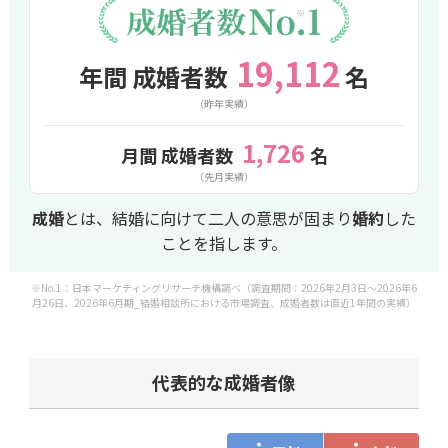
人付き合いを億劫に感じやすいため、
自分⼀人ではメッ
セージの返信が遅くなってしまいデートの間隔をあけて
19,112
年間 成婚者数
名
しまいがちなところを
仲介の方にご指導・指南いただい
たお陰で結婚まで辿り着けたと感じました
(特にプロポ
（昨年実績）
ーズのタイミング) 。
1,726
月間 成婚者数
名
（先月実績）
成婚
とは、結婚に向けて二人の意思が固まり
婚約
した
ことを指します。
※No.1：日本マーケティングリサーチ機構調べ（調査期間：2026年2月3日～2026年6
月26日、2026年6月期_結婚相談所における市場調査、成婚者数は直近1年間の実績）
代表的な成婚者像