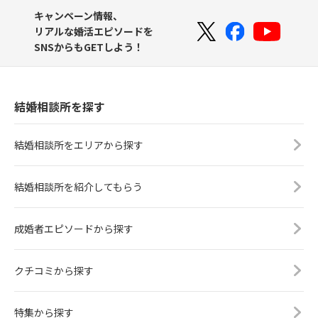
愛
キャンペーン情報、
リアルな婚活エピソードを
SNSからもGETしよう！
014
東京都
Marriage Design Agency　春原美智子
015
福井県
結婚相談所を探す
婚活サポートOHANA　土屋小百合
結婚相談所をエリアから探す
016
福岡県
Shanti Heart福岡　松尾奈津子
結婚相談所を紹介してもらう
017
東京都
ALL愛NEED　陣川陽子
成婚者エピソードから探す
018
千葉県
クチコミから探す
結婚相談所ホワイトローズ　桑原久美子
特集から探す
019
宮城県