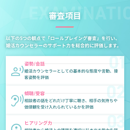
て発表します。ご期待ください！
2025.05.06
審査項目
エントリー受付は終了いたしました。全国より100名を超える
ご応募をいただき、誠にありがとうございました。
2025.04.10
IBJカウンセラーコンテスト2025 の開催が決定し、本日よりエ
以下の5つの観点で「ロールプレイング審査」を行い、
ントリー受付を開始いたしました。
婚活カウンセラーのサポート力を総合的に評価します。
姿勢/会話
婚活カウンセラーとしての基本的な態度や言動、接
客姿勢を評価
傾聴/受容
相談者の話をどれだけ丁寧に聴き、相手の気持ちや
価値観を受け入れられているかを評価
ヒアリング力