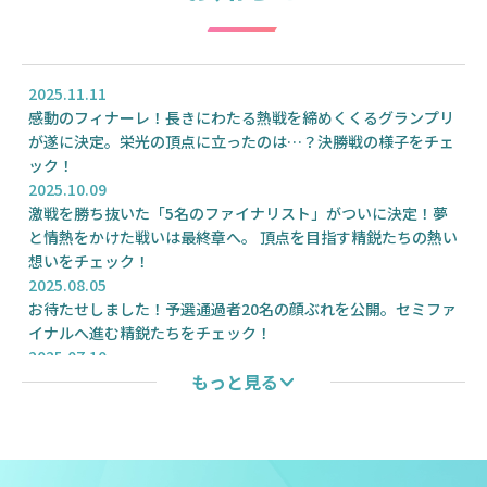
2025.11.11
感動のフィナーレ！長きにわたる熱戦を締めくくるグランプリ
が遂に決定。栄光の頂点に立ったのは…？決勝戦の様子をチェ
ック！
2025.10.09
激戦を勝ち抜いた「5名のファイナリスト」がついに決定！夢
と情熱をかけた戦いは最終章へ。 頂点を目指す精鋭たちの熱い
想いをチェック！
2025.08.05
お待たせしました！予選通過者20名の顔ぶれを公開。セミファ
イナルへ進む精鋭たちをチェック！
2025.07.10
もっと見る
予選の上位20名の通過者が決定しました。次はいよいよセミフ
ァイナル（9月4日〜11日開催）で頂点を目指す5名を決定しま
す！
2025.05.07
予選がついにスタート！上位20名の通過者は後日、本ページに