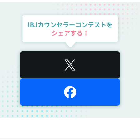
008
埼玉県
結婚相談所 motto -もっと-　鷲尾美穂
009
新潟県
結婚相談所ハピマリ新潟　有田正浩
010
群馬県
婚活エプーズモア　小野里ちゃこ
011
兵庫県
ゴンちゃんの結婚相談所　権藤英士
012
茨城県
アンジュウエディング　来田喜巳
013
大阪府
結婚相談所ビリーブインユアセルフ（ＢＩＹ）　米田