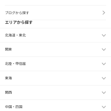
Lily Mariage （リリィマリアージュ）　松沢明希子
ブログから探す
020
東京都
エリアから探す
とら婚　田中裕子
北海道・東北
021
山形県
ブライトライフコンサルタント　齋藤直美
関東
022
岐阜県
Bliss　Bridal　廣瀬貴英
北陸・甲信越
023
新潟県
東海
ウェディングマーチ　南川沙登己
024
京都府
関西
オンライン・出張サロン　On your mark　佐藤理恵
中国・四国
025
東京都