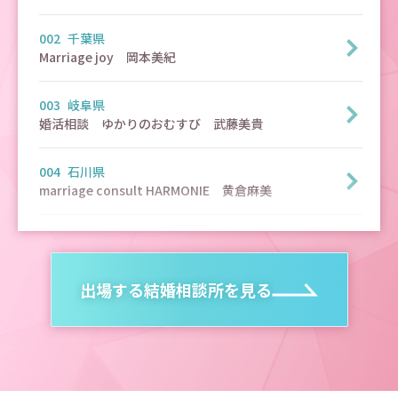
002
千葉県
Marriage joy　岡本美紀
003
岐阜県
婚活相談　ゆかりのおむすび　武藤美貴
004
石川県
marriage consult HARMONIE　黄倉麻美
005
埼玉県
埼玉結婚相談所　いち婚　天間悠太
出場する結婚相談所を見る
006
東京都
TOMONI オールインクルーシブ結婚相談所　伊藤桜子
007
山口県
Vive la Vie（ヴィブラヴィ）　平本康子