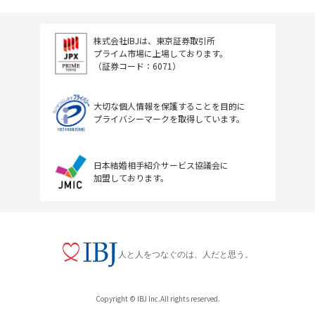
037
大阪府
ミチ婚　十川悦子
株式会社IBJは、東京証券取引所
038
宮城県
プライム市場に上場しております。
（証券コード：6071）
暮らし舎つきひ　三津谷洋
039
東京都
大切な個人情報を保護することを目的に
プライバシーマークを取得しています。
ゆう　マトリモーニオ　森竹裕司
040
千葉県
日本結婚相手紹介サービス協議会に
April　SATO　林智子
加盟しております。
041
岐阜県
婚活サロン　プロアージュ　下平栄里奈
人と人をつなぐのは、人だと思う。
042
神奈川県
マリアージュ.com（マリアージュドットコム）　田口
エミ
Copyright © IBJ Inc.All rights reserved.