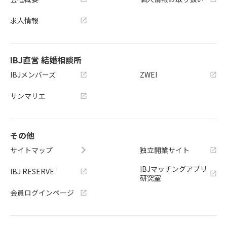
キラリアンウエディング　藤宮麻里子
求人情報
032
愛媛県
まんまるマリッジ　宮崎航
IBJ直営 結婚相談所
IBJメンバーズ
ZWEI
033
東京都
ウェルフィット　望月あゆみ
サンマリエ
034
兵庫県
婚活サロン ラポルテ　相浦かおり
その他
サイトマップ
独立開業サイト
035
東京都
港区の結婚相談所 Felice Lab　笹﨑やす子
IBJマッチングアプリ
IBJ RESERVE
研究室
036
東京都
会員ログインページ
アットブライダル銀座　家田響子