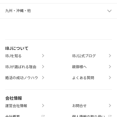
PRIME MATE　孫美聡
九州・沖縄・他
026
東京都
トロワアンジュ　金山恵美子
027
東京都
いちご一縁　江口菜美
IBJについて
IBJを知る
IBJ公式ブログ
028
愛知県
結婚相談所 M&C　江島千絵
IBJが選ばれる理由
親御様へ
婚活の成功ノウハウ
029
大阪府
よくある質問
BLANCA　鶴崎美幸
030
大阪府
会社情報
BLANCA　大石珠花子
運営会社情報
お問合せ
会社概要
個人情報の取り扱い
031
東京都