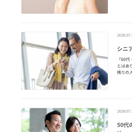
理由に諦める必要は
方、初
いの場の
い 50代の出会いの場はどこにある？新しいパートナーと出会う方法 出典：2024年
度版 I
2026.07.
シニ
「60代
とはあ
残りの
も50代
は、シ
す。
2026.07.
50