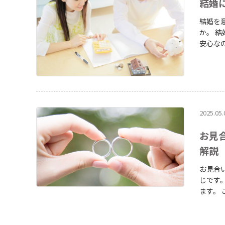
結婚
結婚を
か。 結婚式や新生活の準備にはどれくらい費用が必要で、どれくらいの貯金があれば
安心な
夫次第で節約する
の対策
叶える
2025.05.
お見
解説
お見合
じです。 一方で、出会い方・交際の進み方・結婚までの期間には、実際に
ます。 この記事では、 お見合い結婚と恋愛結婚の共通点 お見合い結婚と恋愛結婚の
違い（比較
りやす