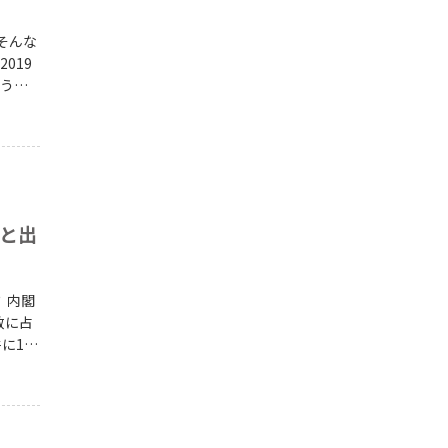
019
もう特
トと出
閣
数に占
に1件
ことが
子ども
る相手