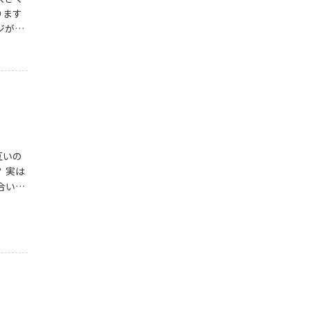
ります
ジが湧
可能で
いを行
期間は
てくる
下、5
th{bac
互いの
 実は
合いの