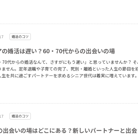
ないのです。 この記事では、50代女性ならではの強みの活かし
婚・再婚別の進め方、同世代の男性と出会うための方法をお伝えします
種類を幅広く知りたい方は、以下もあわせてご覧ください。 あわせて読みた
BJ成婚白書（P9-P10）
17
婚活のコツ
アの婚活は遅い？60・70代からの出会いの場
・70代からの婚活なんて、さすがにもう遅い」と思っていませんか？ そんなこ
りません。定年退職や子育ての完了、死別・離婚といった人生の節目を
人生を共に過ごすパートナーを求めるシニア世代は着実に増えています。I
以上の新規入会者が2019年比で約2倍（男女計）に増えました。 この記事で
ニア婚活の実態と、60代・70代からでも始められる出会いの方法をお伝
 出典：2024年度版 IBJ成婚白書（P9-P10）
17
婚活のコツ
代の出会いの場はどこにある？新しいパートナーと出会