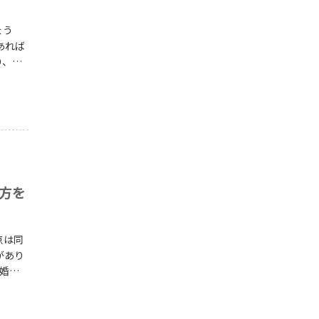
ょう
り、工
生活を
方を
点は同