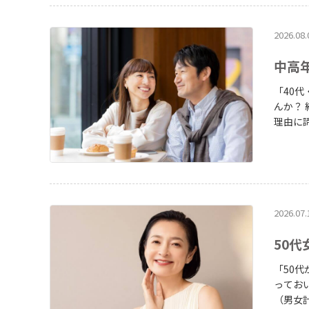
2026.08.
中高
「40
んか？ 結論から言えば、中高年世代に向けた出会いの場は年々広がっており、年齢を
理由に
の新規入
高年が
2026.07.
50
「50代
っておい
（男女