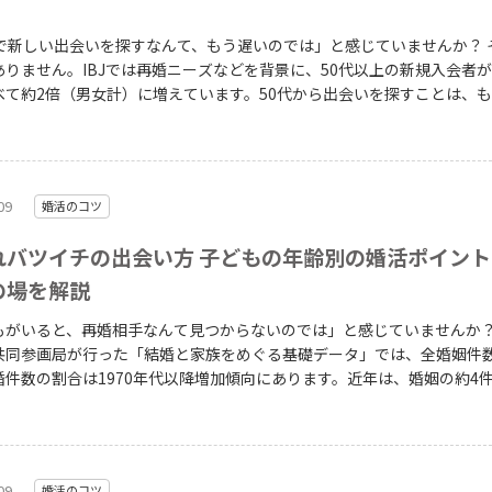
で新しい出会いを探すなんて、もう遅いのでは」と感じていませんか？ そんな
りません。IBJでは再婚ニーズなどを背景に、50代以上の新規入会者が2
べて約2倍（男女計）に増えています。50代から出会いを探すことは、
。 この記事では、50代が出会える場所、男女・状況別の出会
いを成功させるポイントを整理してお伝えします。 出典：2024年度版 IBJ
（P9-P10）
09
婚活のコツ
れバツイチの出会い方 子どもの年齢別の婚活ポイン
の場を解説
もがいると、再婚相手なんて見つからないのでは」と感じていませんか？ 内
共同参画局が行った「結婚と家族をめぐる基礎データ」では、全婚姻件
婚件数の割合は1970年代以降増加傾向にあります。近年は、婚姻の約4件
となっているというデータもあることから、再婚は珍しいものではない
タ（P3） 子連れでの再婚は、相手
もとの関係構築など初婚にはない課題があることも確かです。しかし「
から無理」ではなく、「どこでどう出会うか」を変えることで、理解あ
09
婚活のコツ