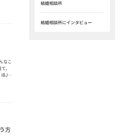
結婚相談所
。出会
結婚相談所にインタビュー
経て、
BJで
えしま
う方