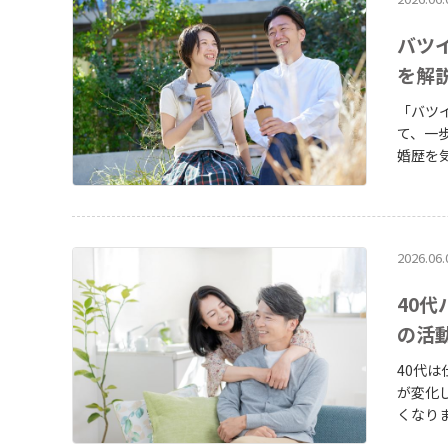
と出会える可能性
再婚相
バツ
す。
を解
「バツ
て、一歩踏み
婚歴を
はなく
も充実しています。 この記事で
選び方
解説し
2026.06.
も、ま
40
の活
40代
が変化していく時期です
くなり
のか？」