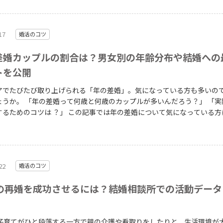
40代の方・40代バツイチで婚活を始めたい方へ向けて、再婚するきっか
、男女別の婚活ポイント、結婚相談所の40代活動データまで詳しく解説
17
婚活のコツ
 table.blog-style th{background: #eee;}
差婚カップルの割合は？男女別の年齢分布や結婚への
トを公開
アでたびたび取り上げられる「年の差婚」。気になっている方も多いの
のカップルが多いんだろう？」 「実際年の
は ？」 この記事では年の差婚について気になっている方に向け
の成婚データをもとに年の差婚のリアルな実態を解説します。 table.blog-sty
able.blog-style td{border: 1px solid #ccc;padding:0.5em 0.5em;} tabl
h{background: #eee;}
22
婚活のコツ
代の再婚を成功させるには？結婚相談所での活動データ
は子育てがひと段落する一方で親の介護や看取りをしたりと、生活環境が