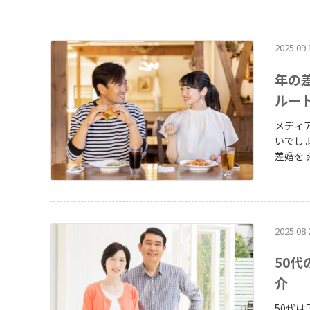
したい
会い方
す。 table.blog-style th,table.blog-style td{border: 1px solid #ccc;padding:0.5em
2025.09.
0.5em;}
年の
ルー
メディ
いでしょうか。 「年の差婚って何歳と何歳
差婚をするためのコツ
て、IBJ
le th,t
style t
2025.08.
50
介
50代