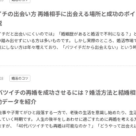
は十分にあります。 この記事では、子連れ・バツイチ子持ちの方が
手と出会うための場所の選び方と、子どもの年齢別の婚活ポイントを解
イチの出会い方 再婚相手に出会える場所と成功のポイ
説
イチだと出会いにくいのでは」「婚姻歴があると婚活で不利になる？」
出せずにいる方は多いものです。 しかし実際のところ、婚活市場でも離
気にしない方は年々増えており、「バツイチだから出会えない」という
なっています。再婚を目指す人の数は多く、理解ある相手と出会うため
は、バツイチ・再婚希望者に向いている出会いの場の
・活動のコツ・婚姻歴の伝え方まで、再婚相手と出会うための具体的な
ます。「出会いがない」と感じている方も、子なしバツイチで悩んでい
03
婚活のコツ
ずはここから読んでみてください。
代バツイチの再婚を成功させるには？婚活方法と結婚相
動データを紹介
は仕事や子育てがひと段落する一方で、老後の生活を意識し始めたり、生
。 人生の後半をしあわせに過ごすために再婚を考える方も多
ますが、「40代バツイチでも再婚は可能なのか？」「どうやって出会え
とイメージが湧かない方も多いのではないでしょうか？ この記事では、再婚