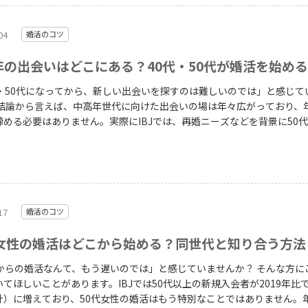
04
婚活のコツ
年の出会いはどこにある？40代・50代が婚活を始め
代・50代になってから、新しい出会いを探すのは難しいのでは」と感じて
諦める必要はありません。実際にIBJでは、再婚ニーズなどを背景に50
会者が2019年と比べて約2倍（男女計）に増えています。 この記事では、中
出会いをつくれる場所と、年代別に押さえておきたい進め方を整理して
します。 出典：2024年度版 IBJ成婚白書（P9-P10）
17
婚活のコツ
代女性の婚活はどこから始める？同世代と知り合う方法
からの婚活なんて、もう遅いのでは」と感じていませんか？ そんな方にこそ知
てほしいことがあります。IBJでは50代以上の新規入会者が2019年比
計）に増えており、50代女性の婚活はもう特別なことではありません。