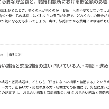
に必要な貯金額と、結婚相談所における貯金額の影響
意識し始めたとき、多くの人が抱くのが「お金」への不安ではないでし
のか気になる方も多いでしょう。実は、結婚にかかる費用には相場があ
ことも可能です。 この記事では、結婚資金の内訳や貯金がない場合
など、現実的な資金計画について分かりやすく解説します。理想の結婚
ためにも、ぜひ参考にしてみてください。
09
婚活のコツ
合い結婚と恋愛結婚の違い 向いている人・期間・進め
い結婚と恋愛結婚は、どちらも「好きになった相手と結婚する」という
違いがあり
） どんな人がお見合い結婚に向いているか を中心に、比較に特化してわか
く解説します。"