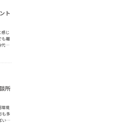
説しま
ント
と感じ
時代で
の手段
方法を
る方
談所
活環境
ばいい