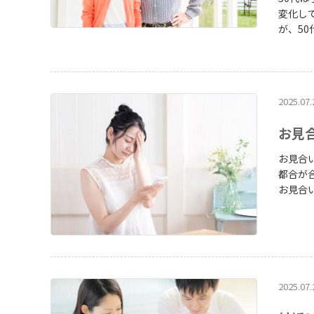
変化し
が、5
かない
す。I
い、4
約1年
2025.07.
ため、
0代の再婚の実
お見
og-styl
kground
お見合
都合が
お見合
日程が
2025.07.