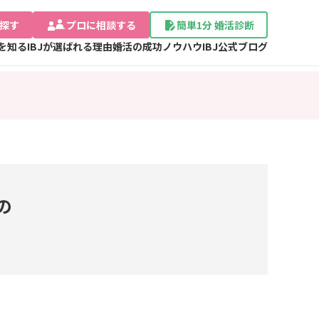
探す
プロに相談する
簡単1分 婚活診断
Jを知る
IBJが選ばれる理由
婚活の成功ノウハウ
IBJ公式ブログ
の