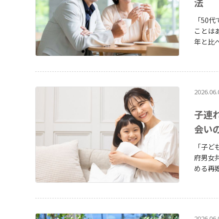
法
「50代
ことはあ
年と比
別なことではありません
い方、出会
成婚白書
2026.06.
子連
会い
「子ど
府男女
める再
が再婚
わかります。 出典：結婚と家族をめぐる基礎デー
や子ど
がいる
2026.06.