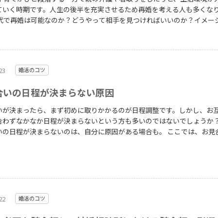
ていく時期です。人生の後半を充実させるため再婚を考える人も多くな
0代で再婚は可能なのか？どうやって相手を見つければいいのか？イメー
方も多いのではないでしょうか？ 結論から申し上げると50代でも再婚は
BJの結婚相談所で成婚した50代のモデルケースでは、10人前後とお見合
ヶ月ほどの交際期間を経て成婚される方が多いです。結婚相談所への在籍
ほどとなります。 30代や40代と比べると、お見合いの申し受け数が減っ
23
婚活のコツ
自分から積極的にお見合い申し込みを行うことが成功のポイントです。以
態について詳しく紹介してまいります。 table.blog-style th,table.bl
合いの日程が決まらない原因
e td{border: 1px solid #ccc;padding:0.5em 0.5em;} table.blog-style 
: #eee;}
いが決まったら、まず初めに取りかかるのが日程調整です。しかし、お
合わずなかなか日程が決まらないという方も多いのではないでしょうか？
いの日程が決まらないのは、自分に原因がある場合も。 ここでは、お見
決まらない原因とやるべきことについて紹介します。
22
婚活のコツ