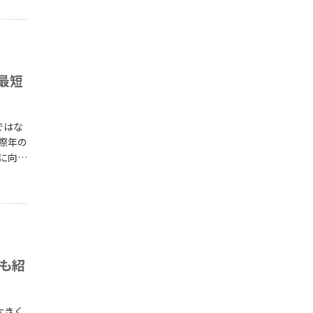
けや出
しま
最短
ではな
e.blog-
も紹
大きく