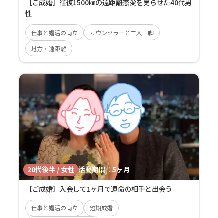
【ご成婚】往復1500㎞の遠距離恋愛を実らせた40代男
性
仕事と婚活の両立
カウンセラーと二人三脚
地方・遠距離
20代後半 / 女性
活動期間：
5ヶ月
【ご成婚】入会して1ヶ月で運命の相手と出会う
仕事と婚活の両立
短期成婚