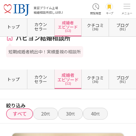
東証プライム上場
結婚相談所探しはIBJ
閲覧履歴
キープ
メニュー
成婚者
カウン
クチコミ
ブログ
ホーム
山梨県の結婚相談所
パピヨン結婚相談所
成婚者エピソード一覧
トップ
エピソード
セラー
(36)
(91)
(12)
パピヨン結婚相談所
短期成婚者続出中！実績重視の相談所
成婚者
カウン
クチコミ
ブログ
トップ
エピソード
セラー
(36)
(91)
(12)
絞り込み
すべて
20
30
40
代
代
代