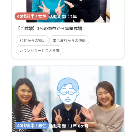
40代前半 / 女性
活動期間：
2年
【ご成婚】1%の意欲から電撃成婚！
30代からの婚活
婚活疲れからの逆転
カウンセラーと二人三脚
40代後半 / 男性
活動期間：
1年 6ヶ月