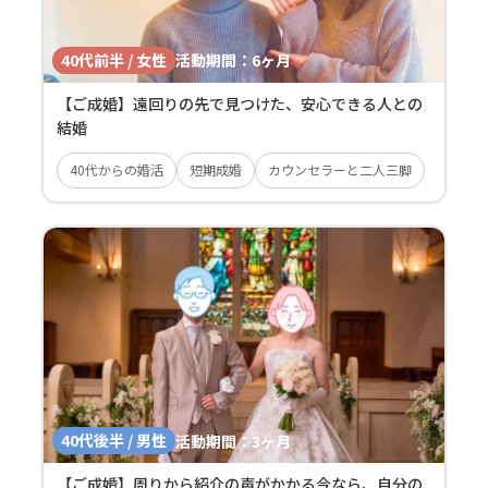
40代前半 / 女性
活動期間：
6ヶ月
【ご成婚】遠回りの先で見つけた、安心できる人との
結婚
40代からの婚活
短期成婚
カウンセラーと二人三脚
40代後半 / 男性
活動期間：
3ヶ月
【ご成婚】周りから紹介の声がかかる今なら、自分の