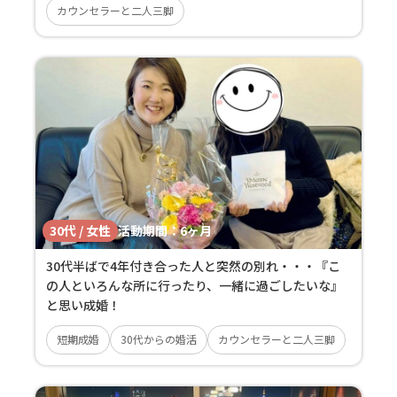
カウンセラーと二人三脚
30代 / 女性
活動期間：
6ヶ月
30代半ばで4年付き合った人と突然の別れ・・・『こ
の人といろんな所に行ったり、一緒に過ごしたいな』
と思い成婚！
短期成婚
30代からの婚活
カウンセラーと二人三脚