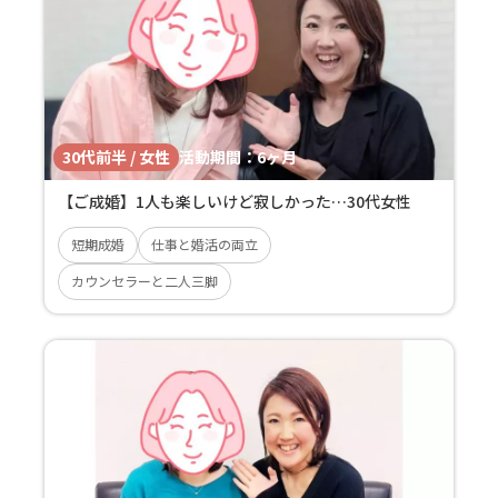
30代前半 / 女性
活動期間：
6ヶ月
【ご成婚】1人も楽しいけど寂しかった…30代女性
短期成婚
仕事と婚活の両立
カウンセラーと二人三脚