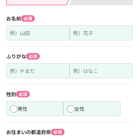
お名前
必須
ふりがな
必須
性別
必須
男性
女性
お住まいの都道府県
必須