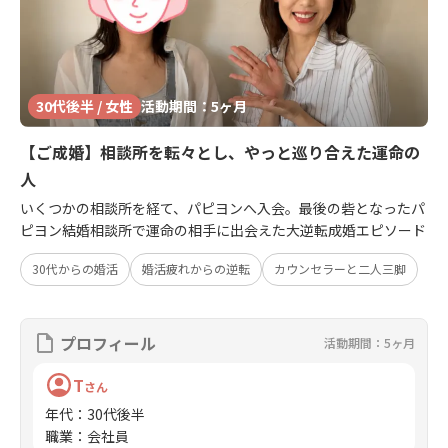
30代後半 / 女性
活動期間：5ヶ月
【ご成婚】相談所を転々とし、やっと巡り合えた運命の
人
いくつかの相談所を経て、パピヨンへ入会。最後の砦となったパ
ピヨン結婚相談所で運命の相手に出会えた大逆転成婚エピソード
30代からの婚活
婚活疲れからの逆転
カウンセラーと二人三脚
プロフィール
活動期間：5ヶ月
T
さん
年代
：
30代後半
職業
：
会社員