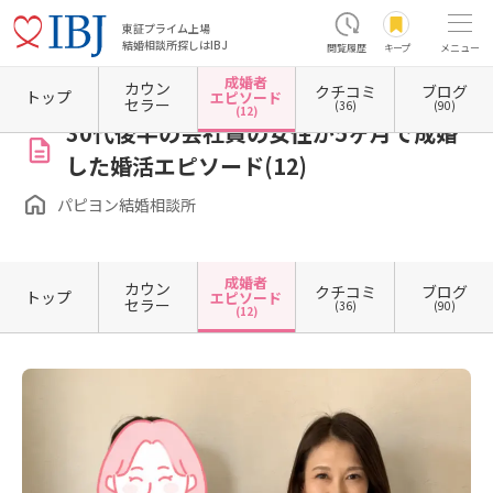
東証プライム上場
結婚相談所探しはIBJ
閲覧履歴
キープ
メニュー
成婚者
カウン
クチコミ
ブログ
ホーム
山梨県の結婚相談所
パピヨン結婚相談所
成婚者エピソード一覧
成婚者エピソ
トップ
エピソード
セラー
(36)
(90)
(12)
30代後半の会社員の女性が5ヶ月で成婚
した婚活エピソード(12)
パピヨン結婚相談所
成婚者
カウン
クチコミ
ブログ
トップ
エピソード
セラー
(36)
(90)
(12)