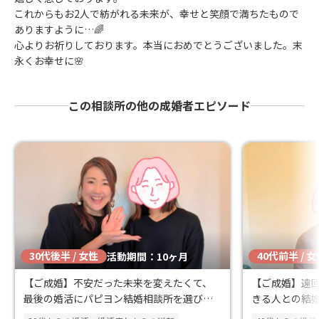
これからもお2人で紡がれる未来が、幸せと笑顔で満ちたもので
ありますように…🌈
心よりお祈りしております。本当におめでとうございました。末
永くお幸せに🌸
この相談所の他の成婚者エピソード
30代後半 / 女性
40代前半 / 
活動期間：10ヶ月
【ご成婚】不安だった未来を変えたくて、
【ご成婚】遠
最後の婚活にパピヨン結婚相談所を選びま
きる人との結
した。