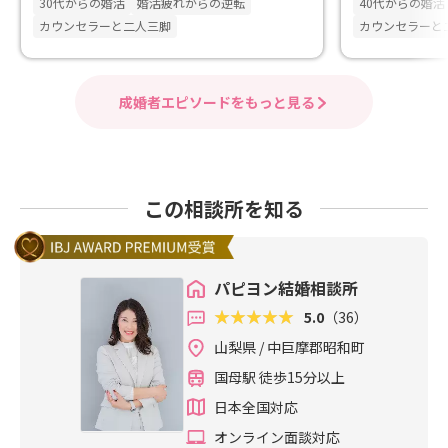
30代からの婚活
婚活疲れからの逆転
40代からの婚活
カウンセラーと二人三脚
カウンセラーと
成婚者エピソードをもっと見る
この相談所を知る
パピヨン結婚相談所
5.0
（36）
山梨県 / 中巨摩郡昭和町
国母駅 徒歩15分以上
日本全国対応
オンライン面談対応