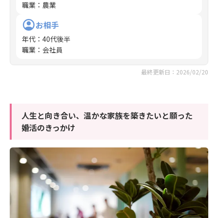
職業
：
農業
お相手
年代
：
40代後半
職業
：
会社員
最終更新日：2026/02/20
人生と向き合い、温かな家族を築きたいと願った
婚活のきっかけ