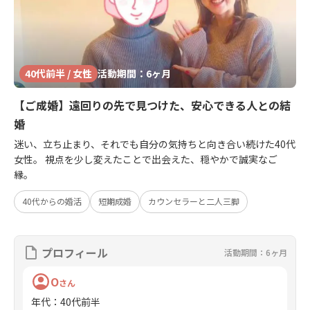
40代前半 / 女性
活動期間：6ヶ月
【ご成婚】遠回りの先で見つけた、安心できる人との結
婚
迷い、立ち止まり、それでも自分の気持ちと向き合い続けた40代
女性。 視点を少し変えたことで出会えた、穏やかで誠実なご
縁。
40代からの婚活
短期成婚
カウンセラーと二人三脚
プロフィール
活動期間：6ヶ月
O
さん
年代
：
40代前半