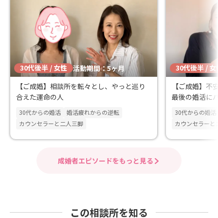
30代後半 / 女性
30代後半 / 
活動期間：5ヶ月
【ご成婚】相談所を転々とし、やっと巡り
【ご成婚】不
合えた運命の人
最後の婚活に
した。
30代からの婚活
婚活疲れからの逆転
30代からの婚活
カウンセラーと二人三脚
カウンセラーと
成婚者エピソードをもっと見る
この相談所を知る