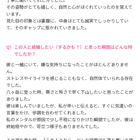
その姿勢がとても嬉しく、自然と心がほぐれていったのを覚えて
います。
見た目の印象とは裏腹に、中身はとても誠実でしっかりしてい
て、そのギャップに惹かれていきました。
この人と結婚したい（するかも？）と思った瞬間はどんな時
でしたか？
彼と一緒にいて、嫌な気持ちになったことがほとんどありませ
ん。
ストレスやイライラを感じることもなく、自然体でいられる存在
でした。
八ヶ岳に登った時、寒さと怖さで早く下山したいと思ったことが
ありました。
彼は楽しんでいましたが、私が辛いと伝えると、すぐに気遣いの
言葉をかけ、歩調を合わせてくれました。
私のメンタルが原因で少し不穏になりかけた瞬間でしたが、彼は
終始穏やかで、苛立つ様子もありませんでした。
その姿を見た時、「この人となら、どんな場面でも落ち着いて話