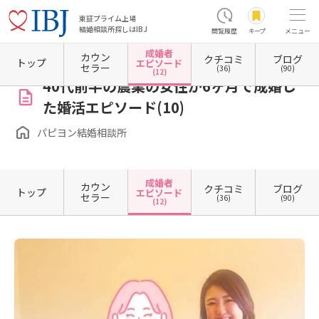
東証プライム上場
結婚相談所探しはIBJ
閲覧履歴
キープ
メニュー
成婚者
カウン
クチコミ
ブログ
ホーム
山梨県の結婚相談所
パピヨン結婚相談所
成婚者エピソード一覧
成婚者エピソ
トップ
エピソード
セラー
(36)
(90)
(12)
40代前半の農業の女性が6ヶ月で成婚し
た婚活エピソード(10)
パピヨン結婚相談所
成婚者
カウン
クチコミ
ブログ
トップ
エピソード
セラー
(36)
(90)
(12)