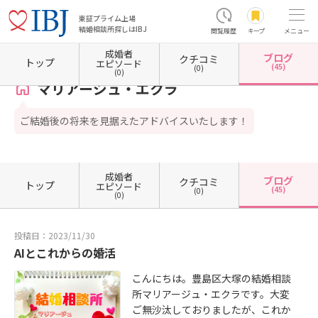
東証プライム上場
結婚相談所探しはIBJ
閲覧履歴
キープ
メニュー
成婚者
ブログ
クチコミ
ホーム
東京都の結婚相談所
東京都豊島区
マリアージュ・エクラ
カウンセラーブログ
トップ
エピソード
(45)
(0)
(0)
マリアージュ・エクラ
ご結婚後の将来を見据えたアドバイスいたします！
成婚者
ブログ
クチコミ
トップ
エピソード
(45)
(0)
(0)
投稿日：2023/11/30
AIとこれからの婚活
こんにちは。豊島区大塚の結婚相談
所マリアージュ・エクラです。大変
ご無沙汰しておりましたが、これか