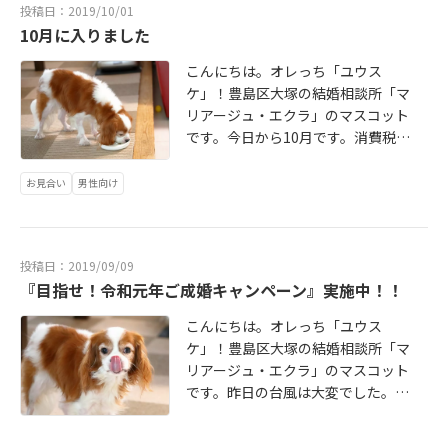
ます。これは少し困った質問です。
投稿日：2019/10/01
説明を受けて、それを納得した上で
なぜなら、一時的にその様な言葉や
10月に入りました
お見合いをしているはずです。それ
仕草を身につけてもその後の長～い
でも当日にそれを守れない方は、ど
結婚生活にはあまり役に立たないか
こんにちは。オレっち「ユウス
んなに学歴や年収や容姿が素晴らし
らです。ただ、会員さん達のそんな
ケ」！豊島区大塚の結婚相談所「マ
くてもその後の長い結婚生活を共に
気持ちはわかります。そこでパパさ
リアージュ・エクラ」のマスコット
歩むお相手としては不安だと思いま
ん・ママさんは「まずはお相手に好
です。今日から10月です。消費税の
せんか？どうしてもお相手にご自分
意と興味を持ちましょう。その姿勢
税率がUPされました。パパさんとマ
のファッションセンスを見て頂きた
で向き合えば、ご縁さえあればきっ
マさんはその数週間前から色々と9月
お見合い
男性向け
い方はその後の交際期間中のデート
と良い方向に向かうと思いますよ」
中に購入する物を検討していまし
で発揮して下さい」お相手はファッ
とアドバイスしています。やはりお
た。パパさんは遂に(それを口実に)
ションより貴方がキチンとルールを
相手の好みに合わせすぎてご自分を
新しいカメラを買っちゃいました。
守れる人か見ています。せっかくの
投稿日：2019/09/09
見失っては疲れてしまいます。これ
「消費税率UP」パパさんには良い口
ご縁をこんな事でふいにするのは勿
『目指せ！令和元年ご成婚キャンペーン』実施中！！
では結婚生活は続きませんよね。あ
実だったようです。オレっちにも何
体ないですよね。ルールを守って楽
りのままの自分を受け入れてくれる
か買ってほしいです！
しくお見合いしましょう！他にご不
こんにちは。オレっち「ユウス
方がベストパートナーです。(それに
明な点はこちらからお問い合わせ下
ケ」！豊島区大塚の結婚相談所「マ
は先にあなたがお相手を受け入れて
さい。 http://mariage-eclat.com/
リアージュ・エクラ」のマスコット
いないとダメですよ)結婚生活はお互
待ってるわん！
です。昨日の台風は大変でした。特
いを認め合うところから始まりま
に夜中の雨や風の音が凄くてオレっ
す。それを踏まえてこれからのお見
ちは家の中で大騒ぎしてしまいまし
合いや交際に頑張って下さい。「マ