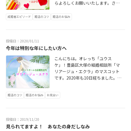
らよろしくお願いいたします。さ
て、最近『AI』が大変身近なツール
として使えるようになりました。そ
成婚者エピソード
婚活のコツ
婚活のお悩み
こで、婚活カウンセラーとして大変
興味ある対象として、「AI自動生
成」で理想の結婚相手を探してみま
投稿日：2020/01/11
した。上の画像が「理想の結婚相手
今年は特別な年にしたい方へ
日本人女性」で自動生成したもので
す。どれも若く綺麗な女性の画像が
こんにちは。オレっち「ユウス
出来上がりました。これなら「理想
ケ」！豊島区大塚の結婚相談所「マ
の結婚相手」と大多数の方が納得し
リアージュ・エクラ」のマスコット
ていただけるのではないでしょう
です。2020年も10日経ちました。そ
か。
ろそろお正月気分も抜けてお仕事も
通常運転に戻った頃でしょうか？今
婚活のコツ
婚活のお悩み
お見合い
年はオリンピック・パラリンピック
が遂に東京で開催されます。このサ
イトをご覧の婚活中の皆様も「運命
の人」と観戦出来るといいですね。
投稿日：2019/11/20
「運命の人」といえば、会員さんと
見られてますよ！ あなたの身だしなみ
の面談でもそんな人になかなかめぐ