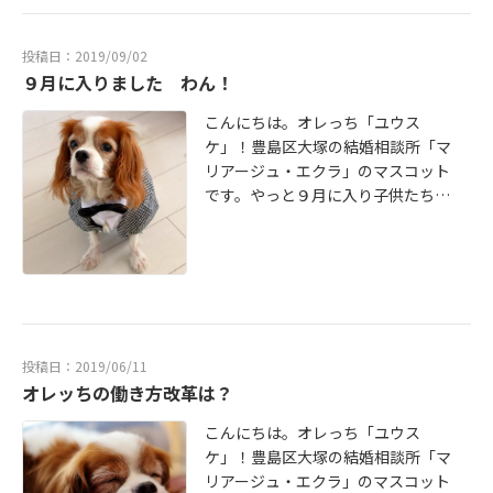
た。(そんな時でもパパさんはグーグ
リアージュ・エクラ」はいつでもそ
ー寝てたけど・・・)そして、翌朝の
んな皆さんを応援しいてます！
投稿日：2019/09/02
家の周りは飛んできたゴミや葉っぱ
９月に入りました わん！
等でまたまた大変でした。皆様のお
家や職場はいかがでしたか？朝に会
こんにちは。オレっち「ユウス
社に向かうだけでも大変だったと思
ケ」！豊島区大塚の結婚相談所「マ
います。ご苦労様でした。さて、
リアージュ・エクラ」のマスコット
「マリアージュ・エクラ」では『目
です。やっと９月に入り子供たちの
指せ！令和元年ご成婚キャンペー
夏休みが終わりました。ママさんは
ン』実施中です！2019年12月末日ま
ほっとした様子です。何故かって？
でにご入会頂いた方は入会金(￥20,0
だって学校の給食が始まるからデ
00)無料サービスします！！(初期費
ス！日本中のママさん達が同じ思い
用は他に登録料等が必要です)詳しく
かもしれませんね。そして来月から
は初回無料カウンセリングの時にご
は消費税率UPです！(オレっち犬だ
説明致します。まだご検討中の方は
からよく分からないけど)パパさん・
投稿日：2019/06/11
ぜひこのチャンスを活かして幸せを
ママさんはその前に購入した方がお
オレッちの働き方改革は？
ゲットして下さい！「マリアージ
得な商品を日夜研究中です。皆さん
ュ・エクラ」では初回無料カウンセ
こんにちは。オレっち「ユウス
も何か購入計画してますか？結婚相
リングを随時受け付けております。
ケ」！豊島区大塚の結婚相談所「マ
談所にご入会を検討中の方もこの時
お気軽にお問い合わせ下さい。お待
リアージュ・エクラ」のマスコット
期に決断された方がお得な事がある