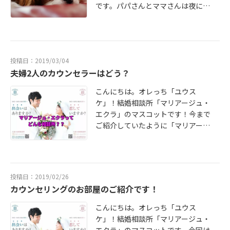
ちしております。
です。パパさんとママさんは夜にTV
かもしれませんよ！ヒント増税前
を見ます。(ちなみに子供たちはほと
「マリアージュ・エクラ」では初回
んどTVを見ません。YouTube動画ば
無料カウンセリングを随時受け付け
かりです。)今見続けているドラマ
ております。お気軽にお問い合わせ
は、過去の出来事をきっかけに必ず
下さい。お待ちしております。
投稿日：2019/03/04
会社を定時で帰るOLが主人公のドラ
夫婦2人のカウンセラーはどう？
マです。そこでの職場の人間関係や
結婚について繰り広げられる物語
こんにちは。オレっち「ユウス
が、働きながら婚活している皆様に
ケ」！結婚相談所「マリアージュ・
も共感できるところがあるのではな
エクラ」のマスコットです！今まで
いでしょうか。しかし、パパさんは
ご紹介していたように「マリアージ
少し引っかかるところがあります。
ュ・エクラ」では夫婦２人のカウン
それは、主人公の上司や父親と、会
セラーで対応しています。そのメリ
社での働き方について絶対に残業し
ットは(１)1つの事例に対して男性側
ない主人公が対立する場面がありま
からの気持ちと女性側からの気持ち
す。(それがこのドラマのテーマでも
投稿日：2019/02/26
を両方聞ける(これ大事だよ)(2)結婚
あるらしいです)パパさんは主人公よ
カウンセリングのお部屋のご紹介です！
はしてからが本番です。パパさん・
り、会社の上司の考え方に同意しが
ママさんの実際の心境も直接聞ける
こんにちは。オレっち「ユウス
ちな事に気づきました。本人は気に
から参考になると思います。(愚痴は
ケ」！結婚相談所「マリアージュ・
しているのですが、ママさんは上司
ダメよと言っときます)婚活は一生添