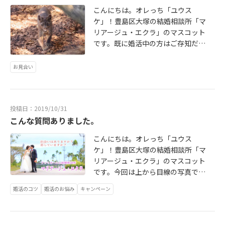
り会えないと悩む方が多い様な気が
こんにちは。オレっち「ユウス
します。そういう方はまずお見合い
ケ」！豊島区大塚の結婚相談所「マ
の感想でも同じような事を言いま
リアージュ・エクラ」のマスコット
す。要するに「ビビッと」こなかっ
です。既に婚活中の方はご存知だと
たという意味みたいです。(表現古い
思いますが、お見合い時の服装には
でしょうか？)これは、婚活期間が長
ルールがあります。特に男性はスー
お見合い
い方にその傾向が強いようです。逆
ツ又はジャケット着用が好ましいと
に言えば「ビビッと」くる方を待っ
ルール集に書いてあります。通常は
ていたら長くなっちゃったというと
問題ないのですが、数年に一度くら
ころかもしれません。
投稿日：2019/10/31
いの割合でこのルールに外れた服装
こんな質問ありました。
の方がいるようです。これは男性に
限らず、女性も「デパートでお買い
こんにちは。オレっち「ユウス
物の帰り」のような方の報告を受け
ケ」！豊島区大塚の結婚相談所「マ
たことがありますので、男女問わず
リアージュ・エクラ」のマスコット
気をつけましょう。ここで、「服装
です。今回は上から目線の写真で失
だけで人を判断するのか？」と思う
礼しました。お爺さんみたいに見え
方もいるかも知れません。しかし、
婚活のコツ
婚活のお悩み
キャンペーン
ますね。会員さんとの面談で「お相
この件に関してはパパさんは以下の
手に気に入られるにはどうしたらい
ように会員さんに説明しています。
いですか？」と質問される事があり
「会員さんはこのルールを入会時に