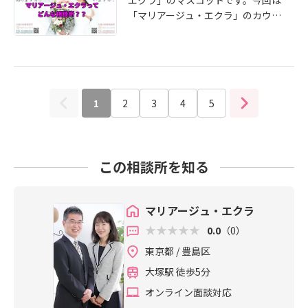
エクラ」のマスコットです。今回は
達の方がパパさんと年が近いのだか
い遂げる方を探す大事な仕事です。
「マリアージュ・エクラ」のカウン
ら仕方ないと一蹴されています。
ご自分の目標が決まったならば信頼
セリングのお部屋をご紹介します。
(笑）日々勉強ですね。
できる人の意見を聞いた方が良いご
こちらはマンションの一室にあるの
縁に恵まれるのではないでしょう
で周りを気にせずにゆくりと落ち着
か？「マリアージュ・エクラ」は会
いた雰囲気でお話が出来ます。カウ
員様の気持ちに寄り添ったカウンセ
ンセリングの内容によってはあまり
リングを心がけております。詳しく
1
2
3
4
5
他の人に聞かれたくない事もあると
は公式ホームページをご覧下さい！
思います。ご覧のように完全な個室
http://mariage-eclat.com/ アメブ
なので安心してご相談下さい。初回
ロはこちら https://ameblo.jp/mari
カウンセリングでいきなり１人で事
age -eclatお気軽にお問い合わせ下
この相談所を知る
務所に行くのに抵抗がある方は予約
さい！待ってるわん！
申し込みの際にお申し出下さい。ご
指定の駅近くのカフェなどでお会い
マリアージュ・エクラ
する事も出来ます。ただし、事務所
以外の場所では実際に登録している
0.0
（0）
会員様データをお見せ出来ないの
東京都 / 豊島区
で、ご納得頂けましたら後日改めて
大塚駅 徒歩5分
事務所にてご覧頂きます。詳しくは
公式ホームページをご覧下さい！ ht
オンライン面談対応
tp://mariage-eclat.com/ アメブロ