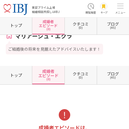
東証プライム上場
結婚相談所探しはIBJ
閲覧履歴
キープ
メニュー
成婚者
クチコミ
ブログ
ホーム
東京都の結婚相談所
東京都豊島区
マリアージュ・エクラ
成婚者エピソード一
トップ
エピソード
(0)
(45)
(0)
マリアージュ・エクラ
ご結婚後の将来を見据えたアドバイスいたします！
成婚者
クチコミ
ブログ
トップ
エピソード
(0)
(45)
(0)
成婚者エピソードは、