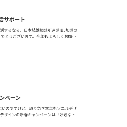
が下がり、トロンとする？、そして鼻の下
た女性との面談で、ソエルデザイン2号（オ
・笑）お会いした30代女性会員様はもとも
活サポート
るところがそれは愛らしく、女性の私も思わ
ですが、不愛想だったり無表情だとたとえ美
活するなら、日本結婚相談所連盟IBJ加盟の
と良縁を引き寄せるのではないでしょうか♪
ておめでとうございます。今年もよろしくお願い
お過ごしでしたか？「今年こそ、結婚した
すればいいのかわかりますか？まずは何よ
、好きな人が振り向いてくれる。結婚相手
気で行動に移せるかどうか、が今後の運命の
ンとご縁のある方の結婚を叶えるために、万
相談、受け付けています。お気軽にどうぞ♪
ャンペーン
無いのですけど、取り急ぎ本年もソエルデザ
ルデザインの新春キャンペーンは「好きなも
会金半額になります!!たまたま昨日、会員様