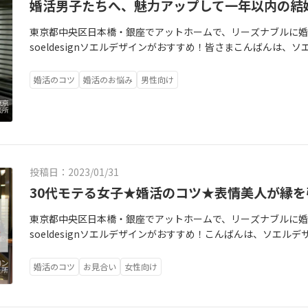
婚活男子たちへ、魅力アップして一年以内の結
東京都中央区日本橋・銀座でアットホームで、リーズナブルに婚
soeldesignソエルデザインがおすすめ！皆さまこんばんは
ぎ一週間が経ち僭越ながら今年の目標！「IBJ男子及び婚活男
この気持ちを表すなら「活！」 ハイ！もちろん「コンカツ」の
婚活のコツ
婚活のお悩み
男性向け
ぁ、なぜこんな事書いてるのかと言うと、あくまで私感ですが、
ら、ホントに凄い！見た目が良いことはもちろん、うちの会員
し、最近は年収もしっかりあり稼げる女子が多い！じゃ、なんで
われると男性会員のレベルが低いんじゃないか？、彼女たちに
が、日頃の業務上からたまたまちょっと続き・・・でもこれ、
やはり、微妙かなと・・・そもそも、結婚相談所の男女比とは
投稿日：2023/01/31
の方も多いと思いますが、結婚相談所の男女比は大体「4：6」
30代モテる女子★婚活のコツ★表情美人が縁を
男性陣がみんなステキだったらいいけど（もちろん女性もだけ
て普通に常識的で年齢的にも近く、見た目にもステキな人に女
東京都中央区日本橋・銀座でアットホームで、リーズナブルに婚
ない人も一定数いると言う事実）コレでは自然と女子の競争が
soeldesignソエルデザインがおすすめ！こんばんは、ソエ
テキになれる、女性から好感を持たれる男性には、チャンスが
薔薇の花のオブジェ、昨日帝国ホテル東京で撮影したロビー装花、
ベルアップして、ステキな女子と交際が上手く進んで欲しいので
ズでした。昨日も帝国ホテルでは多くのお見合いもありました
婚活のコツ
お見合い
女性向け
んの美しいドレス姿も拝見しましたよ。コロナ禍で今まで控え
きているみたいで、花嫁さんを見るとやっぱり心が華やぎまし