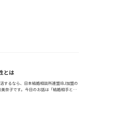
が出来たのでこれにちなんで実施しようと思
いなあ、とこじつけてみます。 婚活中の
討中の方、皆様にとってよい1年となります
るとその後の結婚生活も楽しくなりますよ！
活は楽しみながら自分力アップした人の勝
性とは
活するなら、日本結婚相談所連盟IBJ加盟の
の中川美奈子です。今日のお話は「結婚相手とし
切ると、ロマンティックでもなんでもなく単
に言うと「結婚と恋愛は違うもの」だと断言
相手を見る目が必要になるのが「結婚」
っている間女性のわがままを可愛いと思え
・いつも自分基準でしか物事が考えられず自
しまったら、あとが大変ですよ～～～＾＾間