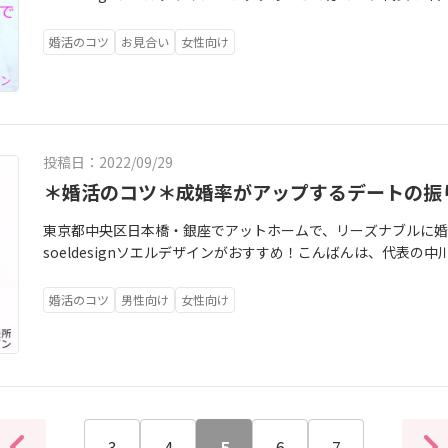
が空いてしまい、ハロウィン直前久しぶりの投稿です。その間
たが、新規会員様にもご入会頂いていました。大阪では30代の
婚活のコツ
お見合い
女性向け
ングな女性です。教員のお仕事をされていますが、こんな先生
いられないような先生です。プロフィール公開直後からお申込み
ってます。ただお仕事と婚活のバランスよく進めたい、とのご
ます。お陰様で初めてのお見合いで交際も決まりました♪今後
ざします！☆本日の画像☆プリザーブドフラワーアレンジメン
投稿日：2022/09/29
がりそうなピンクのラブリーなカボチャを使いました。 ■お花と
＊婚活のコツ＊成婚率がアップするデートの振
p://www.f-minajouet.com/index.html 会員様の
価格でのブライダルブーケ製作はじめ、ご両親への贈呈用フラ
東京都中央区日本橋・銀座でアットホームで、リーズナブルに婚
ります。
soeldesignソエルデザインがおすすめ！こんばんは、代表
振り返りについて」今回はその振り返りのポイントをお話します
んとすると成婚率は上がります。そもそもなぜデートの振り返
婚活のコツ
男性向け
女性向け
た後、その日のことを思い出して、お相手の様子や自分の気持
告して情報を共有する為です。仮交際中は複数の人と交際してい
握しておかなければいけません。「デートの振り返りなんて、
が、仲人型の結婚相談所には担当者がいますので、デートの様
し、なんかちょっと苦手」という人もいますが、そんなこと言
ートが大切なのですから、自分の気持ちやお相手の人柄、印象
3
4
5
6
7