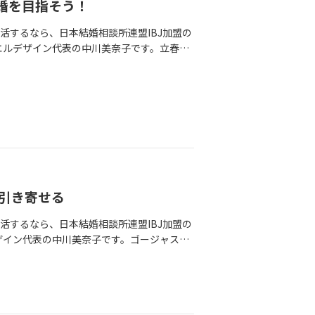
婚を目指そう！
活するなら、日本結婚相談所連盟IBJ加盟の
、ソエルデザイン代表の中川美奈子です。立春す
子のレベルアップに貢献したい」漢字一文字で
「活」←漢字で表すは、いらん？＾＾；ま
婚活をするIBJ女子たちのレベルの高さった
様たちの性格の良さは間違いなく自慢できる
IBJでも結婚できていないのか・・・、と言
見合う男性が少ない！？、などと感じる事
大問題ですよね。そんなこと感じる事態が、
最近はネットでも情報を得やすいのでご存知
男性４割、女性６割と言われています。その
引き寄せる
ど）女性より少ない男性数、その中でいたっ
性が群がる図＾＾；（反対に言うとそうじゃ
活するなら、日本結婚相談所連盟IBJ加盟の
厳しくなってしまう。しかし、逆にいえばス
ルデザイン代表の中川美奈子です。ゴージャスな
あるわけなんですよね。だから婚活男子はレ
約1,000輪のプリザーブドフラワーのロー
す。
し、何組かの結婚式の前撮りもあり、花嫁さ
られていた結婚式も、今年は少しづつ増えて
た♪心が華やぐ、と言えば。男性は表情が豊