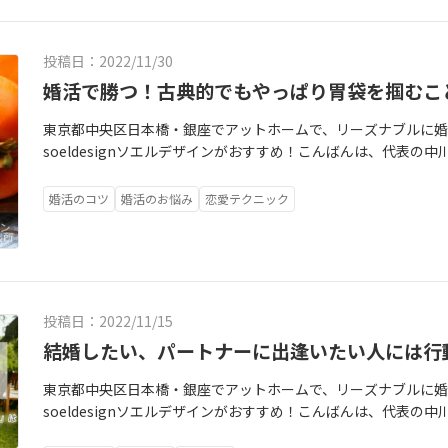
違いなく！
投稿日：2022/11/30
婚活で勝つ！古典的でもやっぱり胃袋を掴むこ
東京都中央区日本橋・銀座でアットホームで、リーズナブルに婚
soeldesignソエルデザインがおすすめ！こんばんは、代表
は先日私が買った食材を撮ってみました。最近知って気になっ
こで無人販売でお野菜を売っているのをみつけて、覗いてみまし
婚活のコツ
婚活のお悩み
恋愛テクニック
銀杏、さつまいもシルクスイート以外は全部100円！ほかに土
ぞぞっと人が集まっていました。さて、前振り長く失礼しまし
ぱり胃袋を掴むことかな～これは私も日々実感していることで
ら、料理の腕前でその人を魅了することとありました。私事です
2年が過ぎましたが、ソエルデザイン2号オットの胃袋を掴みっ
投稿日：2022/11/15
速して家でもいつも美味しいものを一緒に食べています。二人と
結婚したい、パートナーに出逢いたい人には行
も一緒に料理をすることが多く、食べる事についての会話も多い
作るパスタにグラタンもとても美味しいです！←これって、私
東京都中央区日本橋・銀座でアットホームで、リーズナブルに婚
と、婚活して出逢いがあって結婚しても、その結婚と言うもの
soeldesignソエルデザインがおすすめ！こんばんは、代表の
夢であったとしても、実際にそこからはじまる結婚は長く続く
日多くの新規入会の方がいます。今日はシステム上で確認でき
けど婚活してる人の中には、なんだか肝心なココを勘違いして