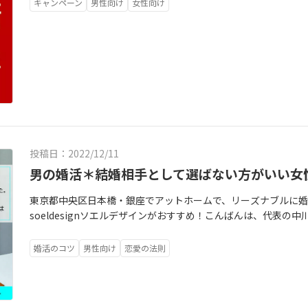
との面談後の寄り道にようやくお台場のガンダムUCを見ること
キャンペーン
男性向け
女性向け
いました。～ちょうどデストロイモードになって勝手に縁起がい
方、婚活をスタートさせると決めた方、婚活してみようかなと検
ように。お互いが共通の趣味や共通の好きなもの通して出逢え
今年はそんなゲリラ（？）キャンペーンもして行きますね♪婚
ち！
投稿日：2022/12/11
男の婚活＊結婚相手として選ばない方がいい女
東京都中央区日本橋・銀座でアットホームで、リーズナブルに婚
soeldesignソエルデザインがおすすめ！こんばんは、代表
て選ばない方がいい女性とは」結婚と恋愛は違うものだと言い
に現実的な人と思われるでしょうか、でもこの年になって正直
婚活のコツ
男性向け
恋愛の法則
できます。なぜかと言うと、好きという感情だけでなく、冷静に
で、情熱と感情で突き進めるのが「恋愛」だと思います。付き合
る高尚な男性でも、結婚するならよく考えた方がいいですよ。
己中心的・感情の起伏が激しい こういう女性と実際に結婚して