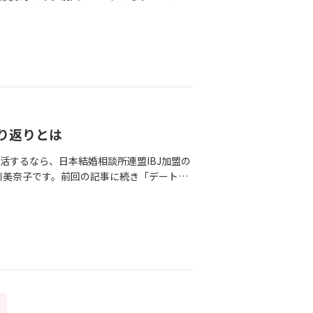
もお陰様で公私ともにバタバタとしていまし
女性会員様、健康的で溌溂とされたチャーミ
がいる学校っていいな～～ぁ！と思わずには
は多数頂き、お見合いも順調に決まって行
希望なので無理なくお見合いをすすめていき
もしっかりサポートしながら、ご成婚までめ
トハロウィンのイメージ、今年は恋愛運もあ
婚活サロン■フルール・ミーナジュエ htt
り返りとは
ご成婚退会時には心をこめたお祝いのプレゼントと、特別
ワーアレンジメントなどのお手伝いもしてお
活するなら、日本結婚相談所連盟IBJ加盟の
の中川美奈子です。前回の記事に続き「デートの
。結論から言うと、デート振り返りをきち
りをするのかわかりますか？デートが終わっ
ちを整理する為、また担当カウンセラーに報
る方も多いので、誰がどうだったのかも把
伝えるの？」と言う方も多いかもしれません
子はしっかり伝えてください。「恥ずかしい
ってる場合ではないはずです。一回一回のデ
に残ったことを整理してきちんと振り返り報