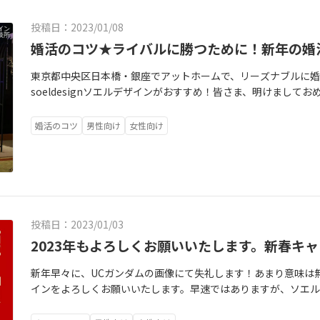
かな女性を見ると、嬉しくなるもののようです。わかりやすく目
が伸びる？？（笑）昨日はソエルデザインに新規ご入会くださっ
投稿日：2023/01/08
ット）が、まさにわかりやすくそんな感じで嬉しそうでした（笑
婚活のコツ★ライバルに勝つために！新年の婚
と美人さんですが、お話し中も、くるくると表情が豊かにかわ
ず惹きつけられました。女性の美しさはやっぱりひとつの武器
東京都中央区日本橋・銀座でアットホームで、リーズナブルに婚
人でも縁は引き寄せられないように感じます。表情美人がきっ
soeldesignソエルデザインがおすすめ！皆さま、明けまし
致します。ソエルデザイン代表の中川美奈子です。お正月いかが
い！」と初詣でお願いした方にはその願いを実現する為に何を
婚活のコツ
男性向け
女性向け
り、行動に移すこと、それが大事！手を合わせて願ってるだけで
が降ってくる。なんてことあるわけないんだから、まずは、本
分かれ道アプリもいいけど、相談所もね♪今年もソエルデザイ
全のサポートで𠮟咤激励最後まで寄り添って参ります。★無料
https://soel-d.com/inquiry
投稿日：2023/01/03
2023年もよろしくお願いいたします。新春キ
新年早々に、UCガンダムの画像にて失礼します！あまり意味は
インをよろしくお願いいたします。早速ではありますが、ソエ
の、好きなことから出逢おう！」として、ガンダム好きな方は入