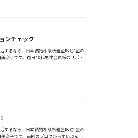
づきました。皆さんと同じように写真も公開
家族が共にする食事の時間を豊かにする為
、真剣に婚活に取り組んで出会いを望んでい
なものでなくても家族が一緒に美味しく、楽
の登録もあったと聞いたことはありますが、
がすごい！それにステキな人だなと思いまし
いし、自分から動き出してこそ幸せを掴める
ご縁がありますように、と、陰ながらもぜひ幸
ションチェック
活するなら、日本結婚相談所連盟IBJ加盟の
中川美奈子です。過日40代男性会員様のサポー
ブログはその様子です。男の婚活★第一印象
com)■ブログ http://soeldesign
決まるともいわれています。じゃその5秒でいったい
て・・・・難しすぎます。でも、その一瞬で
言ではないはず！！そのための作戦、決行し
！
活するなら、日本結婚相談所連盟IBJ加盟の
の中川美奈子です。前回のブログからずいぶん間