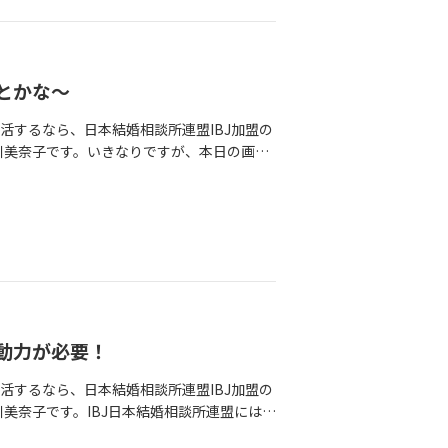
とかな～
活するなら、日本結婚相談所連盟IBJ加盟の
の中川美奈子です。いきなりですが、本日の画像
ていたご近所にある農家さんの棚。畑の端っ
た。柿が二つ、みかん四個、さつまいもに
付きで抜きたての大根もあり、知る人は知るで
た。本日のお題婚活で勝つ！古典的でもやっ
改めて「胃袋を掴む」の意味をググってみた
が、アラフォーで結婚した私の結婚生活も1
ぱなしです（笑）お互いに食いしん坊さが加
も料理は一応しますがかなり適当です。で
動力が必要！
です。ちなみにソエルデザイン2号オットの
の方が掴まれてる？何が言いたいか、と言う
活するなら、日本結婚相談所連盟IBJ加盟の
はゴールではなくスタートで婚活中は結婚が
中川美奈子です。IBJ日本結婚相談所連盟には連
日常の生活になります。それって当たり前だ
るお写真で「あれ、この人って？！」と思
いるような人もいます。結婚してからの日常