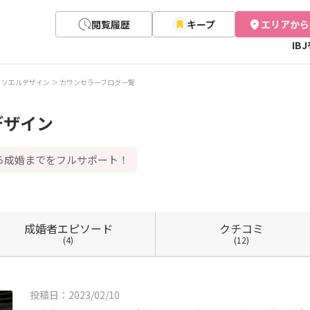
閲覧履歴
キープ
エリアから
IB
sign ソエルデザイン
カウンセラーブログ一覧
ルデザイン
ら成婚までをフルサポート！
成婚者
エピソード
クチコミ
(4)
(12)
投稿日：2023/02/10