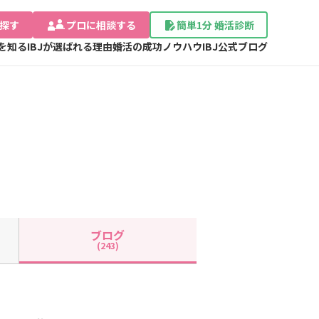
探す
プロに相談する
簡単1分 婚活診断
Jを知る
IBJが選ばれる理由
婚活の成功ノウハウ
IBJ公式ブログ
ブログ
(243)